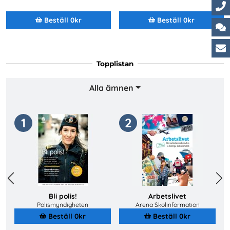
Ko
Beställ 0kr
Beställ 0kr
Ch
Ku
Topplistan
Alla ämnen
1
2
Previous
Next
Bli polis!
Arbetslivet
Polismyndigheten
Arena Skolinformation
Beställ 0kr
Beställ 0kr