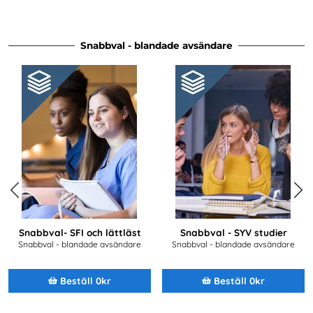
Snabbval - blandade avsändare
Previous
Next
Snabbval- SFI och lättläst
Snabbval - SYV studier
Snabbval - blandade avsändare
Snabbval - blandade avsändare
Beställ 0kr
Beställ 0kr