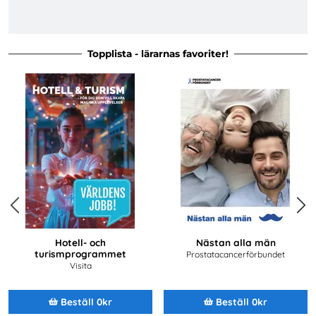
Topplista - lärarnas favoriter!
Previous
Next
Hotell- och
Nästan alla män
turismprogrammet
Prostatacancerförbundet
Visita
Beställ 0kr
Beställ 0kr