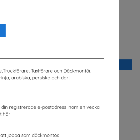
på sju språk
Praktisera i energibranschen
Energiföretagen Sverige
Beställ 0kr
e,Truckförare, Taxiförare och Däckmontör.
inja, arabiska, persiska och dari.
ill din registrerade e-postadress inom en vecka
 här.
r att jobba som däckmontör.