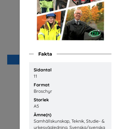
Arbete
Häl
Arena Skolinformation
Fakta
Beställ 0kr
Sidantal
11
Format
Broschyr
Storlek
A5
Ämne(n)
Samhällskunskap, Teknik, Studie- &
yrkesvägledning, Svenska/svenska