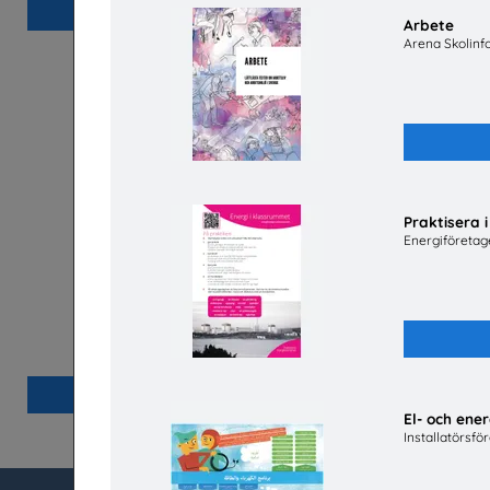
Beställ 0kr
Arbete
Arena Skolinf
Praktisera 
Energiföretag
Lätta trycket MINI
Hej främling Sverige
Beställ 0kr
El- och ene
Installatörsfö