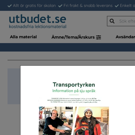
Allt är gratis för skolan
Fri frakt & snabb leverans
Enkelt a
Alla material
Avsända
Ämne/Tema/Årskurs
Snabb-beställnin
Klassupps. (à 34 st)