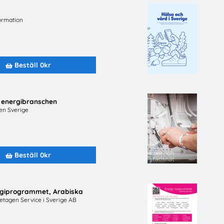
Beställ 0kr
Beställ 0kr
ormation
Beställ 0kr
i energibranschen
en Sverige
Beställ 0kr
rgiprogrammet, Arabiska
retagen Service i Sverige AB