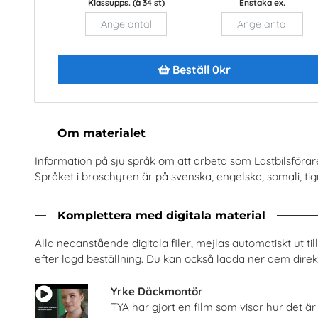
Klassupps. (à 34 st)
Enstaka ex.
Beställ 0kr
sa och vård i Sverige
Transportyrken - Information 
Cancerfonden
TYA
Om materialet
Beställ 0kr
Beställ 0kr
Information på sju språk om att arbeta som Lastbilsförar
Språket i broschyren är på svenska, engelska, somali, tigr
Komplettera med digitala material
Alla nedanstående digitala filer, mejlas automatiskt ut t
efter lagd beställning. Du kan också ladda ner dem direkt
Yrke Däckmontör
TYA har gjort en film som visar hur det ä