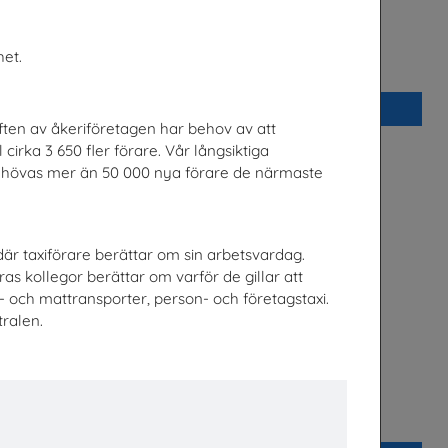
het.
chen
Snabbval- SFI och lättläst
ge
Snabbval - blandade avsändare
Beställ 0kr
ften av åkeriföretagen har behov av att
 cirka 3 650 fler förare. Vår långsiktiga
behövas mer än 50 000 nya förare de närmaste
där taxiförare berättar om sin arbetsvardag.
as kollegor berättar om varför de gillar att
k- och mattransporter, person- och företagstaxi.
ralen.
m pornografi
Energisvenska, SFI
Energiföretagen Sverige