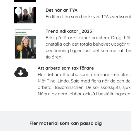
Det här är TYA
En liten film som beskriver TYAs verksam
energiprogrammet, Arabiska
Jobba i energibrans
rsföretagen Service i Sverige AB
Energiföretagen Sveri
Trendindikator_2025
Beställ 0kr
Beställ 0kr
Brist på förare skapar problem. Drygt häl
anställa och det totala behovet uppgår till
bedömning ligger fast; det kommer att 
tio åren.
Att arbeta som taxiförare
Hur det är att jobba som taxiförare – en film 
Möt Tina, Linda, Said med flera när de och der
arbeta i taxibranschen. De kör skolskjuts, sju
Några av dem jobbar också i beställningscent
Säkra svar om hiv
Checklista för undervisning o
Fler material som kan passa dig
iksförbundet Noaks Ark
Unizon