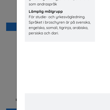
som andraspråk
Lämplig målgrupp
Yrkessvenska fiber och stadsnät
El- och 
För studie- och yrkesvägledning.
Sobona
Installatö
Språket i broschyren är på svenska,
Beställ 0kr
engelska, somali, tigrinja, arabiska,
persiska och dari.
Lastbilschaufför-Ett framtidsjobb
TYA
R