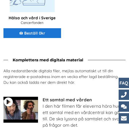
Hälsa och vård i Sverige
Cancerfonden
Beställ 0kr
Komplettera med digitala material
Alla nedanstående digitala filer, mejlas automatiskt ut till din
registrerade e-postadress inom en vecka efter lagd beställning.
Du kan också ladda ner dem direkt här.
FAQ
Ett samtal med vården
Ko
I den här filmen får eleverna höra hur
ett samtal med en vårdcentral kan gå
Ch
till. De ska lyssna på samtalet och svara
på frågor om det.
Ku