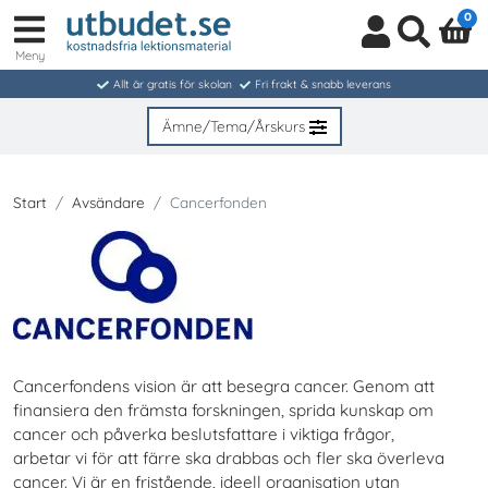
0
Meny
Logga
Sök
in
Allt är gratis för skolan
Fri frakt & snabb leverans
/
Bli
Ämne/Tema/Årskurs
medlem
Start
Avsändare
Cancerfonden
Cancerfondens vision är att besegra cancer. Genom att
finansiera den främsta forskningen, sprida kunskap om
cancer och påverka beslutsfattare i viktiga frågor,
arbetar vi för att färre ska drabbas och fler ska överleva
cancer. Vi är en fristående, ideell organisation utan