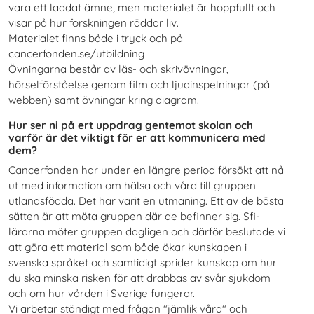
vara ett laddat ämne, men materialet är hoppfullt och
visar på hur forskningen räddar liv.
Materialet finns både i tryck och på
cancerfonden.se/utbildning
Övningarna består av läs- och skrivövningar,
hörselförståelse genom film och ljudinspelningar (på
webben) samt övningar kring diagram.
Hur ser ni på ert uppdrag gentemot skolan och
varför är det viktigt för er att kommunicera med
dem?
Cancerfonden har under en längre period försökt att nå
ut med information om hälsa och vård till gruppen
utlandsfödda. Det har varit en utmaning. Ett av de bästa
sätten är att möta gruppen där de befinner sig. Sfi-
lärarna möter gruppen dagligen och därför beslutade vi
att göra ett material som både ökar kunskapen i
svenska språket och samtidigt sprider kunskap om hur
du ska minska risken för att drabbas av svår sjukdom
och om hur vården i Sverige fungerar.
Vi arbetar ständigt med frågan "jämlik vård" och