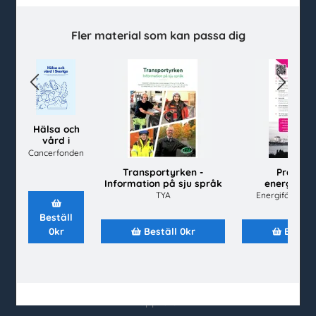
020-67 60 50
info@utbudet.se
Fler material som kan passa dig
facebook
instagram
linkedin
youtube
Previous
Next
Kundtjänst
Hälsa och
vård i
Kontakt
Sverige
Cancerfonden
Vanliga frågor och svar
Transportyrken -
Praktise
Så beställer du
Information på sju språk
energibra
Mina sidor
TYA
Energiföretage
Beställ
Beställ material
0kr
Beställ 0kr
Bestäl
Alla material
Avsändare
Senast inkomna
Topplistor