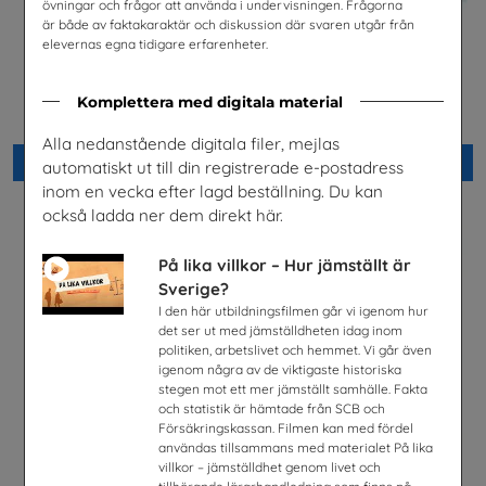
övningar och frågor att använda i undervisningen. Frågorna
är både av faktakaraktär och diskussion där svaren utgår från
elevernas egna tidigare erfarenheter.
Yrkessvenska fiber och
El- och energiprogrammet,
stadsnät
Arabiska
Komplettera med digitala material
Sobona
Installatörsföretagen Service i
Sverige AB
Alla nedanstående digitala filer, mejlas
Beställ 0kr
Beställ 0kr
automatiskt ut till din registrerade e-postadress
inom en vecka efter lagd beställning. Du kan
också ladda ner dem direkt här.
På lika villkor – Hur jämställt är
Sverige?
I den här utbildningsfilmen går vi igenom hur
det ser ut med jämställdheten idag inom
politiken, arbetslivet och hemmet. Vi går även
igenom några av de viktigaste historiska
stegen mot ett mer jämställt samhälle. Fakta
och statistik är hämtade från SCB och
Försäkringskassan. Filmen kan med fördel
användas tillsammans med materialet På lika
villkor – jämställdhet genom livet och
Jobba i energibranschen
Snabbval- SFI och lättläst