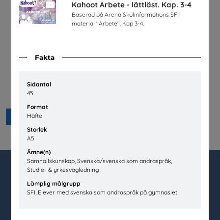
Kahoot Arbete - lättläst. Kap. 3-4
Baserad på Arena Skolinformations SFI-
material "Arbete". Kap 3-4.
Fakta
Sidantal
Lätta trycket MINI
45
Hej främling Sverige
Format
Häfte
Beställ 0kr
Storlek
A5
Ämne(n)
Samhällskunskap, Svenska/svenska som andraspråk,
Studie- & yrkesvägledning
Lämplig målgrupp
utbudet.se
SFI, Elever med svenska som andraspråk på gymnasiet
Box 45404
104 31 Stockholm