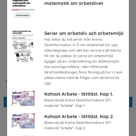
matematik om arbetslivet
Serier om arbetsliv och arbetsmiljö
Här hittar du två serier från Arena
Skolinformation. A-Ö om arbetslivet tar upp
olika begrepp som det kan vara bra att känna
till när du jobbar. En serie om arbetsmiljö
bygger på en undersökning om arbetsmiljön
hos kvinnliga målare. I den tillhörande
lärarhandledningen finns förslag på hur ni kan
jobba vidare med de frågor som serierna tar
Checklista för undervisning
Energisvenska, SFI
upp.
om pornografi
Energiföretagen Sverige
Unizon
Kahoot Arbete - lättläst. Kap 1.
Baserad på Arena Skolinformations SFI-
Beställ 0kr
Beställ 0kr
material "Arbete". Kap 1.
Kahoot Arbete - lättläst. Kap 2.
Baserad på Arena Skolinformations SFI-
material "Arbete". Kap 2.