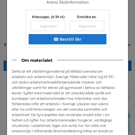
Arena Skolinformation
Klassupps. (à 34 st)
Enstaka ex.
Beställ 0kr
Transportyrken - Information
Praktisera i energibranschen
på sju språk
Energiföretagen Sverige
TYA
Om materialet
Beställ 0kr
Beställ 0kr
Detta är ett utbildningsmaterial på lättläst svenska om
arbetsliv och arbetsmiljö i Sverige. Materialet riktar sig till SFI
och andra arbetsmarknadsförberedande insatser och
utbildningar samt för elever på gymnasiet i behov av lättlästa
texter. Syftet med materialet är att utveckla både språk och
kunskaper om arbetsmarknaden hos människor som ska
förberedas inför ett arbetsliv i Sverige. Läsaren kan sakna
eller ha små förkunskaper om det svenska samhället och
arbetslivet. De fyra kapitlen kan användas enskilt eller i sin
helhet och lyfter hur arbetsmarknaden fungerar, vardagliga
situationer i arbetslivet, lagar och avtal, hur lön sätts och
arbetsmiljö. I tillhörande lärarhandledning hittas en bredd av