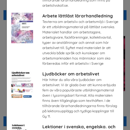
tillhörande lärarhandledning som finns på
Energiföretagen Sverige
Snabbval - blandade avsändare
arbetslivskoll.se.
Beställ 0kr
Beställ 0kr
Arbete lättläst lärarhandledning
Texterna om arbetsliv och arbetsmiljö i Sverige
är ett utbildningsmaterial på lättläst svenska.
Materialet handlar om arbetstagare,
arbetsgivare, fackföreningar, kollektivavtal,
typer av anställningar och annat som hör
arbetslivet till. Syftet med materialet är att
utveckla både språk och kunskaper om
arbetsmarknaden hos människor som ska
förberedas inför ett arbetsliv i Sverige
Ljudböcker om arbetslivet
Här hittar du alla våra ljudböcker om
arbetslivet. Vi är glada över att kunna erbjuda
fem av våra populäraste utbildningsmaterial
även i lyssningsbart format. Alla materialen
finns även tillgängliga som texthäften. I de
Lastbilschaufför-Ett
Säkra svar om hiv
framtidsjobb
tillhörande lärarhandledningarna finns förslag
Riksförbundet Noaks Ark
TYA
på lektionsupplägg och tydliga kopplingar till
Gy 11.
Beställ 0kr
Beställ 0kr
Lektioner i svenska, engelska. och