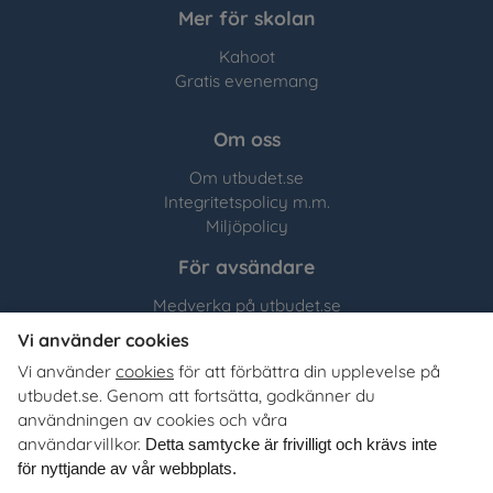
Mer för skolan
Kahoot
Gratis evenemang
Om oss
Om utbudet.se
Integritetspolicy m.m.
Miljöpolicy
För avsändare
Medverka på utbudet.se
Vi använder cookies
Utbudet.se
distribuerar
Vi använder
cookies
för att förbättra din upplevelse på
organisationers, myndigheters och företags egna material
utbudet.se. Genom att fortsätta, godkänner du
till Sveriges alla skolor, universitet och högskolor. Tjänsten
användningen av cookies och våra
är kostnadsfri för lärare, studie- och yrkesvägledare och
användarvillkor.
Detta samtycke är frivilligt och krävs inte
annan skolpersonal.
för nyttjande av vår webbplats.