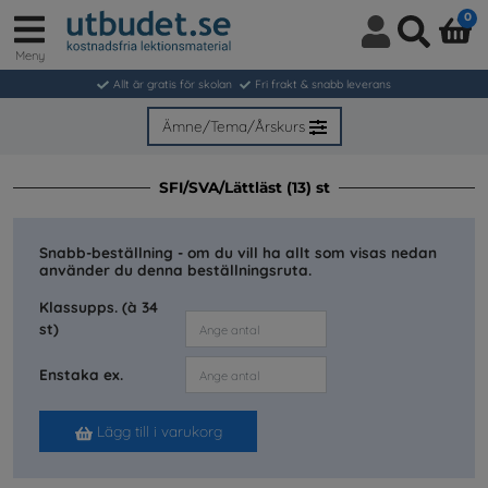
0
Meny
Logga
Sök
in
Allt är gratis för skolan
Fri frakt & snabb leverans
/
Bli
Ämne/Tema/Årskurs
medlem
SFI/SVA/Lättläst (13) st
Snabb-beställning - om du vill ha allt som visas nedan
använder du denna beställningsruta.
Klassupps. (à 34
st)
Enstaka ex.
Lägg till i varukorg