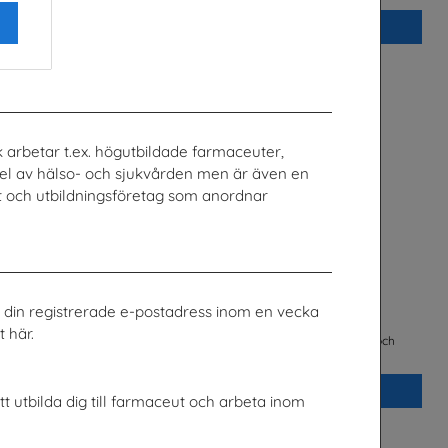
Beställ 0kr
 arbetar t.ex. högutbildade farmaceuter,
 del av hälso- och sjukvården men är även en
tet och utbildningsföretag som anordnar
ill din registrerade e-postadress inom en vecka
chen
FRAMTIDEN är i dina händer
 här.
ge
Trä- och Möbelföretagen (TMF), bransch- och
arbetsgivarorganisation
Beställ 0kr
tt utbilda dig till farmaceut och arbeta inom