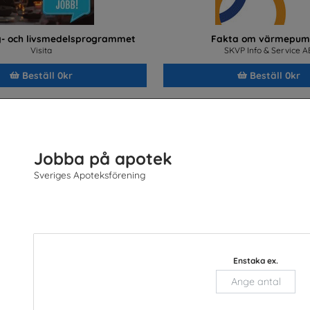
- och livsmedelsprogrammet
Fakta om värmepum
Visita
SKVP Info & Service A
Beställ 0kr
Beställ 0kr
Jobba på apotek
Sveriges Apoteksförening
Enstaka ex.
ken - Information på sju språk
Bli kyl- och värmepumpstekni
med framtidens tek
TYA
SKVP Info & Service A