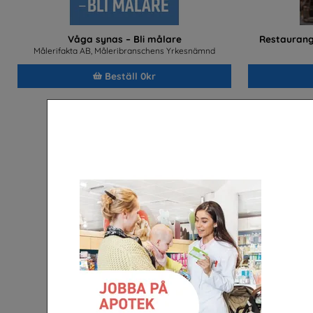
Våga synas – Bli målare
Restaurang
Målerifakta AB, Måleribranschens Yrkesnämnd
Beställ 0kr
Bli golvläggare
Transportyr
GBR Service AB