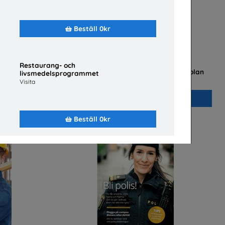
Beställ 0kr
Restaurang- och
ogrammet
Flygteknikutbildning på gymnasieskolan
livsmedelsprogrammet
ämnd
TYA
Visita
Beställ 0kr
Beställ 0kr