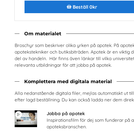
Beställ 0kr
Beställ 0kr
Beställ 0kr
Om materialet
Broschyr som beskriver olika yrken på apotek. På apotek
apotekstekniker och butiksbiträden. Apotek är en viktig
del av handeln. Här finns även länkar till vilka universi
relevanta utbildningar för att jobba på apotek.
Komplettera med digitala material
Alla nedanstående digitala filer, mejlas automatiskt ut t
enska fiber och stadsnät
Jobba i energibrans
efter lagd beställning. Du kan också ladda ner dem direkt
Sobona
Energiföretagen Sveri
Jobba på apotek
Beställ 0kr
Beställ 0kr
Inspirationsfilm för dej som funderar på a
apoteksbranschen.