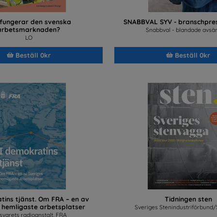
 fungerar den svenska
SNABBVAL SYV - branschpres
arbetsmarknaden?
Snabbval - blandade avsä
LO
Beställ 0kr
Beställ 0kr
tins tjänst. Om FRA – en av
Tidningen sten
 hemligaste arbetsplatser
Sveriges Stenindustriförbund/
svarets radioanstalt, FRA