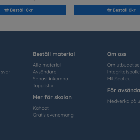
Beställ 0kr
Beställ 0kr
Beställ material
Om oss
Alla material
Om utbudet.se
 svar
Avsändare
Integritetspoli
Senast inkomna
Miljöpolicy
Topplistor
För avsända
Mer för skolan
Medverka på u
Kahoot
Gratis evenemang