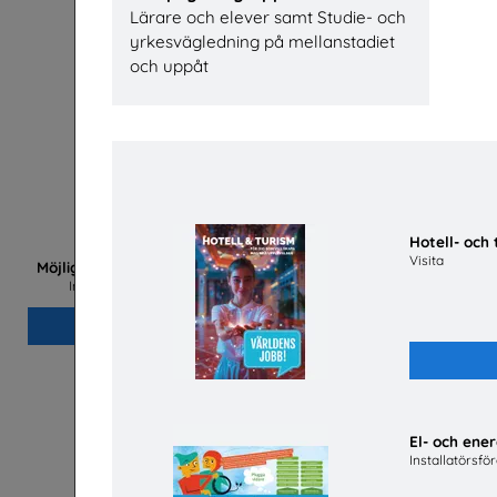
Lärare och elever samt Studie- och
yrkesvägledning på mellanstadiet
och uppåt
Hotell- oc
Visita
Lastbil
Möjligheter med el- och energiprogrammet
Installatörsföretagen Service i Sverige AB
Beställ 0kr
El- och en
Installatörsfö