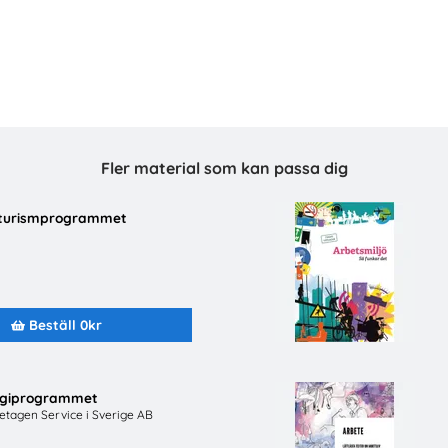
Fler material som kan passa dig
h turismprogrammet
schaufför-Ett framtidsjobb
Snabbval - SYV stud
TYA
Snabbval - blandade avsä
Beställ 0kr
Beställ 0kr
Beställ 0kr
ergiprogrammet
retagen Service i Sverige AB