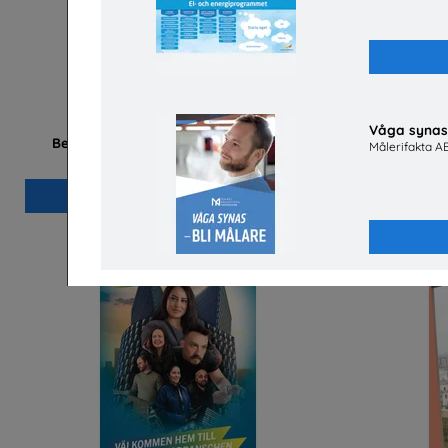
Våga synas 
Betald praktik som ingenjör (Plansch)
Målerifakta A
Tekniksprånget
Sv
Beställ 0kr