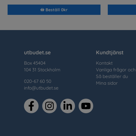
Beställ 0kr
utbudet.se
Kundtjänst
Box 45404
Kontakt
104 31 Stockholm
Vanliga frågor och
Så beställer du
020-67 60 50
Mina sidor
info@utbudet.se
facebook
instagram
linkedin
youtube