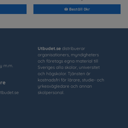
Beställ 0kr
Utbudet.se
distribuerar
organisationers, myndigheters
och företags egna material till
cy m.m.
Sveriges alla skolor, universitet
och högskolor. Tjänsten är
kostnadsfri för lärare, studie- och
re
yrkesvägledare och annan
tbudet.se
skolpersonal.