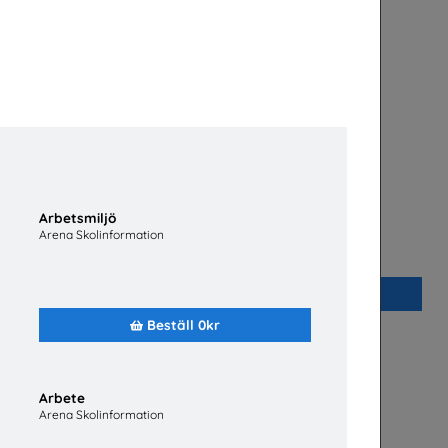
Arbetsmiljö
Arena Skolinformation
ier
Fordonstekniker
ndare
Volkswagen Group Sverige
Beställ 0kr
Beställ 0kr
Arbete
Arena Skolinformation