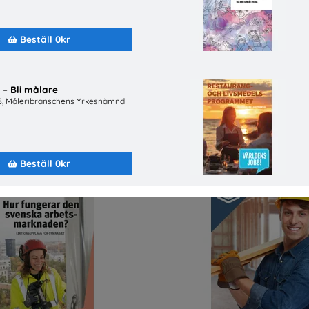
Beställ 0kr
– Bli målare
Jobba på apotek
Bygg- och anläggningspr
B, Måleribranschens Yrkesnämnd
eriges Apoteksförening
Byggbranschens yrkesn
Beställ 0kr
Beställ 0kr
Beställ 0kr