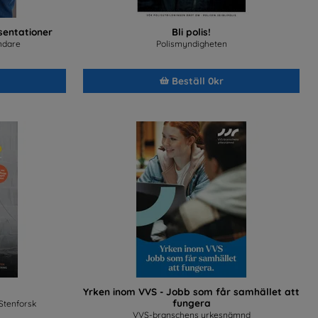
entationer
Bli polis!
ndare
Polismyndigheten
Beställ 0kr
Yrken inom VVS - Jobb som får samhället att
fungera
Stenforsk
VVS-branschens yrkesnämnd