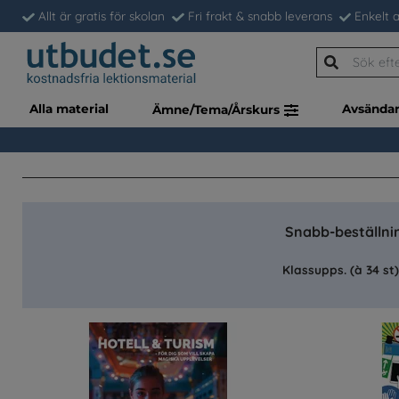
Allt är gratis för skolan
Fri frakt & snabb leverans
Enkelt a
Alla material
Avsända
Ämne/Tema/Årskurs
Snabb-beställnin
Klassupps. (à 34 st)