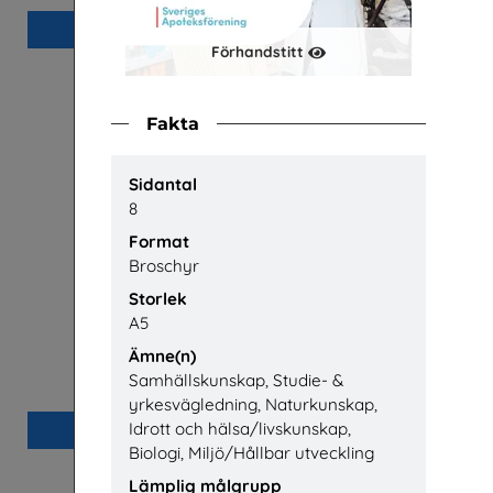
Beställ 0kr
Förhandstitt
Fakta
Sidantal
8
Format
Broschyr
Storlek
A5
Ämne(n)
Praktisera i energibranschen
Yrkessv
Energiföretagen Sverige
Samhällskunskap, Studie- &
yrkesvägledning, Naturkunskap,
Idrott och hälsa/livskunskap,
Beställ 0kr
Biologi, Miljö/Hållbar utveckling
Lämplig målgrupp