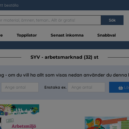
tt beställa
Sök
re
Topplistor
Senast inkomna
Snabbval
SYV - arbetsmarknad (32) st
g - om du vill ha allt som visas nedan använder du denna 
Enstaka ex.
Läg