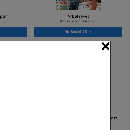
par
Arbetslivet
B
Arena Skolinformation
Beställ 0kr
Close
ker och jobba
När jobbet är ett äventyr dag som natt
nik
Sjöfartsverket
B