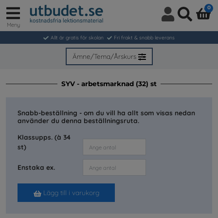
0
Meny
Logga
Sök
in
Allt är gratis för skolan
Fri frakt & snabb leverans
/
Bli
Ämne/Tema/Årskurs
medlem
SYV - arbetsmarknad (32) st
Snabb-beställning - om du vill ha allt som visas nedan
använder du denna beställningsruta.
Klassupps. (à 34
st)
Enstaka ex.
Lägg till i varukorg