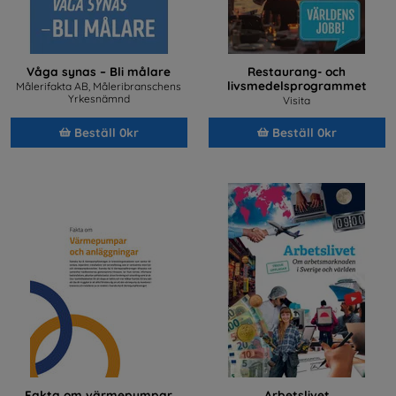
Våga synas – Bli målare
Restaurang- och
livsmedelsprogrammet
Målerifakta AB, Måleribranschens
Yrkesnämnd
Visita
Beställ 0kr
Beställ 0kr
Fakta om värmepumpar
Arbetslivet