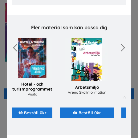
Fler material som kan passa dig
Previous
Next
Bygg- och
Flygteknikutbildning på
anläggningsprogrammet
gymnasieskolan
Byggbranschens yrkesnämnd
TYA
Hotell- och
Arbetsmiljö
turismprogrammet
ene
Arena Skolinformation
Beställ 0kr
Beställ 0kr
Visita
Installat
Beställ 0kr
Beställ 0kr