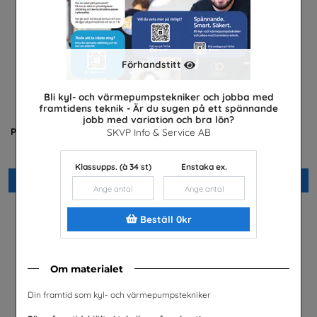
Förhandstitt
Bli kyl- och värmepumpstekniker och jobba med
framtidens teknik - Är du sugen på ett spännande
jobb med variation och bra lön?
Praktisera i energibranschen
Yrkessvenska fiber och
SKVP Info & Service AB
stadsnät
Energiföretagen Sverige
Sobona
Klassupps. (à 34 st)
Enstaka ex.
Beställ 0kr
Beställ 0kr
Beställ 0kr
Om materialet
Din framtid som kyl- och värmepumpstekniker