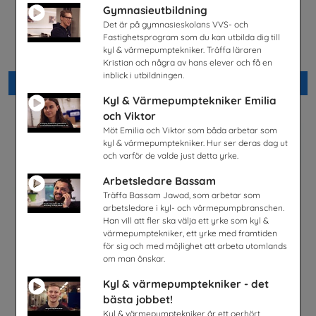
Gymnasieutbildning
Lastbilschaufför-Ett
Möjligheter med el- och
Det är på gymnasieskolans VVS- och
framtidsjobb
energiprogrammet
Fastighetsprogram som du kan utbilda dig till
TYA
Installatörsföretagen Service i
kyl & värmepumptekniker. Träffa läraren
Sverige AB
Kristian och några av hans elever och få en
inblick i utbildningen.
Beställ 0kr
Beställ 0kr
Kyl & Värmepumptekniker Emilia
och Viktor
Möt Emilia och Viktor som båda arbetar som
kyl & värmepumptekniker. Hur ser deras dag ut
och varför de valde just detta yrke.
Arbetsledare Bassam
Träffa Bassam Jawad, som arbetar som
arbetsledare i kyl- och värmepumpbranschen.
Han vill att fler ska välja ett yrke som kyl &
värmepumptekniker, ett yrke med framtiden
för sig och med möjlighet att arbeta utomlands
om man önskar.
Kyl & värmepumptekniker - det
Snabbval - SYV studier
Fordonstekniker
bästa jobbet!
Snabbval - blandade avsändare
Volkswagen Group Sverige
Kyl & värmepumptekniker är ett oerhört