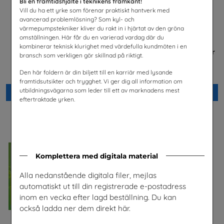
Bli en framtidshjälte i teknikens framkant!
Vill du ha ett yrke som förenar praktiskt hantverk med
avancerad problemlösning? Som kyl- och
värmepumpstekniker kliver du rakt in i hjärtat av den gröna
omställningen. Här får du en varierad vardag där du
kombinerar teknisk klurighet med värdefulla kundmöten i en
Jobba i energibranschen
FRAMTIDEN är i dina händer
bransch som verkligen gör skillnad på riktigt.
Energiföretagen Sverige
Trä- och Möbelföretagen (TMF),
bransch- och
Den här foldern är din biljett till en karriär med lysande
arbetsgivarorganisation
framtidsutsikter och trygghet. Vi ger dig all information om
utbildningsvägarna som leder till ett av marknadens mest
Beställ 0kr
Beställ 0kr
eftertraktade yrken.
Komplettera med digitala material
Alla nedanstående digitala filer, mejlas
automatiskt ut till din registrerade e-postadress
inom en vecka efter lagd beställning. Du kan
också ladda ner dem direkt här.