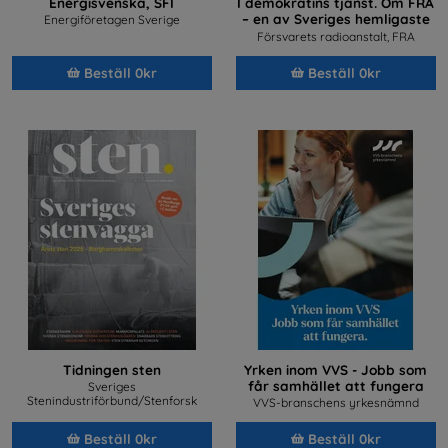
Energisvenska, SFI
I demokratins tjänst. Om FRA
– en av Sveriges hemligaste
Energiföretagen Sverige
arbetsplatser
Försvarets radioanstalt, FRA
Beställ 0kr
Beställ 0kr
Tidningen sten
Yrken inom VVS - Jobb som
får samhället att fungera
Sveriges
Stenindustriförbund/Stenforsk
VVS-branschens yrkesnämnd
Beställ 0kr
Beställ 0kr