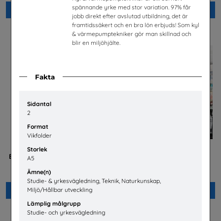
spännande yrke med stor variation. 97% får
Beställ 0kr
Beställ 0kr
jobb direkt efter avslutad utbildning, det är
framtidssäkert och en bra lön erbjuds! Som kyl
& värmepumptekniker gör man skillnad och
blir en miljöhjälte.
Fakta
Sidantal
2
Format
Vikfolder
Storlek
Betald praktik som ingenjör
Jobba på apotek
A5
(Plansch)
Sveriges Apoteksförening
Ämne(n)
Tekniksprånget
Studie- & yrkesvägledning, Teknik, Naturkunskap,
Miljö/Hållbar utveckling
Beställ 0kr
Beställ 0kr
Lämplig målgrupp
Studie- och yrkesvägledning