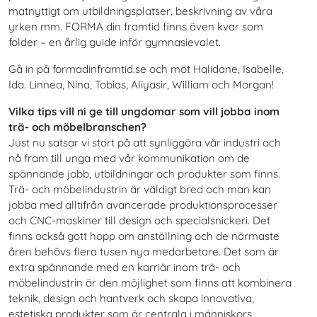
matnyttigt om utbildningsplatser, beskrivning av våra
yrken mm. FORMA din framtid finns även kvar som
folder – en årlig guide inför gymnasievalet.
Gå in på formadinframtid.se och möt Halidane, Isabelle,
Ida. Linnea, Nina, Tobias, Aliyasir, William och Morgan!
Vilka tips vill ni ge till ungdomar som vill jobba inom
trä- och möbelbranschen?
Just nu satsar vi stort på att synliggöra vår industri och
nå fram till unga med vår kommunikation om de
spännande jobb, utbildningar och produkter som finns.
Trä- och möbelindustrin är väldigt bred och man kan
jobba med alltifrån avancerade produktionsprocesser
och CNC-maskiner till design och specialsnickeri. Det
finns också gott hopp om anställning och de närmaste
åren behövs flera tusen nya medarbetare. Det som är
extra spännande med en karriär inom trä- och
möbelindustrin är den möjlighet som finns att kombinera
teknik, design och hantverk och skapa innovativa,
estetiska produkter som är centrala i människors