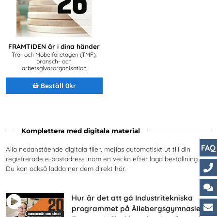
FRAMTIDEN är i dina händer
Trä- och Möbelföretagen (TMF),
bransch- och
arbetsgivarorganisation
Beställ 0kr
Komplettera med digitala material
FAQ
Alla nedanstående digitala filer, mejlas automatiskt ut till din
registrerade e-postadress inom en vecka efter lagd beställning.
Du kan också ladda ner dem direkt här.
Ko
Hur är det att gå Industritekniska
Ch
programmet på Ållebergsgymnasiet?