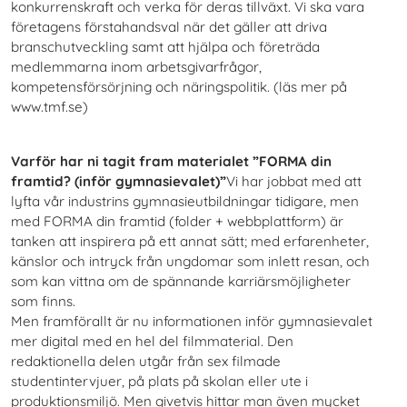
konkurrenskraft och verka för deras tillväxt. Vi ska vara
företagens förstahandsval när det gäller att driva
branschutveckling samt att hjälpa och företräda
medlemmarna inom arbetsgivarfrågor,
kompetensförsörjning och näringspolitik. (läs mer på
www.tmf.se)
Varför har ni tagit fram materialet ”FORMA din
framtid? (inför gymnasievalet)”
Vi har jobbat med att
lyfta vår industrins gymnasieutbildningar tidigare, men
med FORMA din framtid (folder + webbplattform) är
tanken att inspirera på ett annat sätt; med erfarenheter,
känslor och intryck från ungdomar som inlett resan, och
som kan vittna om de spännande karriärsmöjligheter
som finns.
Men framförallt är nu informationen inför gymnasievalet
mer digital med en hel del filmmaterial. Den
redaktionella delen utgår från sex filmade
studentintervjuer, på plats på skolan eller ute i
produktionsmiljö. Men givetvis hittar man även mycket