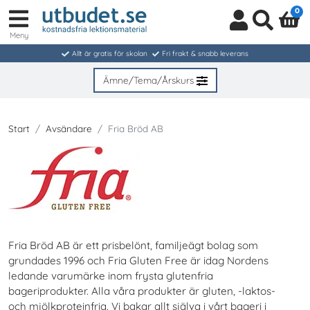
0
Meny
Logga
Sök
in
Allt är gratis för skolan
Fri frakt & snabb leverans
/
Bli
Ämne/Tema/Årskurs
medlem
Start
Avsändare
Fria Bröd AB
Fria Bröd AB är ett prisbelönt, familjeägt bolag som
grundades 1996 och Fria Gluten Free är idag Nordens
ledande varumärke inom frysta glutenfria
bageriprodukter. Alla våra produkter är gluten, -laktos-
och mjölkproteinfria. Vi bakar allt själva i vårt bageri i