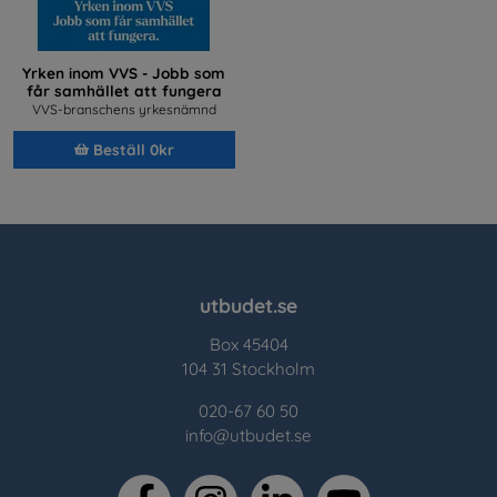
Yrken inom VVS - Jobb som
får samhället att fungera
VVS-branschens yrkesnämnd
Beställ 0kr
utbudet.se
Box 45404
104 31 Stockholm
020-67 60 50
info@utbudet.se
facebook
instagram
linkedin
youtube