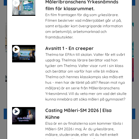
Beställ 0kr
Beställ 0kr
Måleribranschens Yrkesnämnds
film för klassrummet.
En film framtagen för dig som yrkeslärare.
Filmen beskriver vad målerijobbet går ut på,
samt erbjuder kort övergripande information
om arbetsmiljö, arbetsmarknad och
framtidsutsikter.
Avsnitt 1 - En creeper
Thelma tar EPA:n till skolan. Valter får ett svårt
uppdrag. Thelmas lärare berättar vad hon
tycker om Thelma. Valter visar runt i sin klass
och berättar om varför han ville bli målare.
Thelma och hennes klasskompis ska måla ett
hus - men har de tänkt på allt? Resan mot nya
mål(are) är en serie från Måleribranschens
Jobba på apotek
Bygg- och
Yrkesnämnd. Vill du veta mer om vad det skulle
anläggningsprogrammet
Sveriges Apoteksförening
kunna innebära att söka måleri på gymnasiet?
Byggbranschens yrkesnämnd
Casting Måleri-SM 2026 | Elsa
Beställ 0kr
Beställ 0kr
Kühne
Elsa är en av finalisterna som kommer tävla i
Måleri-SM 2026 i maj. Är du yrkeslärare,
målare, studerande, eller vill du helt enkelt