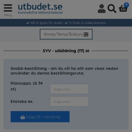
0
Meny
Logga
Sök
in
Allt är gratis för skolan
Fri frakt & snabb leverans
/
Bli
Ämne/Tema/Årskurs
medlem
SYV - utbildning (17) st
Snabb-beställning - om du vill ha allt som visas nedan
använder du denna beställningsruta.
Klassupps. (à 34
st)
Enstaka ex.
Lägg till i varukorg