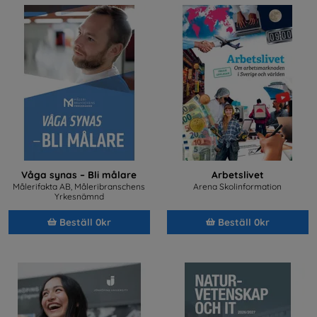
Våga synas – Bli målare
Arbetslivet
Målerifakta AB, Måleribranschens
Arena Skolinformation
Yrkesnämnd
Beställ 0kr
Beställ 0kr