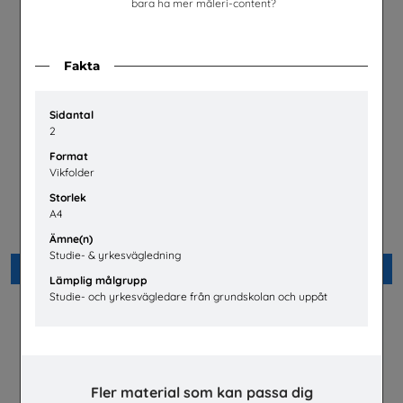
bara ha mer måleri-content?
Fakta
Sidantal
2
Format
Vikfolder
Flygteknikutbildning på
Välkommen hem till
Storlek
gymnasieskolan
fastighetsbranschen
A4
TYA
Fastighetsbranschens
Utbildningsnämnd
Ämne(n)
Studie- & yrkesvägledning
Beställ 0kr
Beställ 0kr
Lämplig målgrupp
Studie- och yrkesvägledare från grundskolan och uppåt
Fler material som kan passa dig