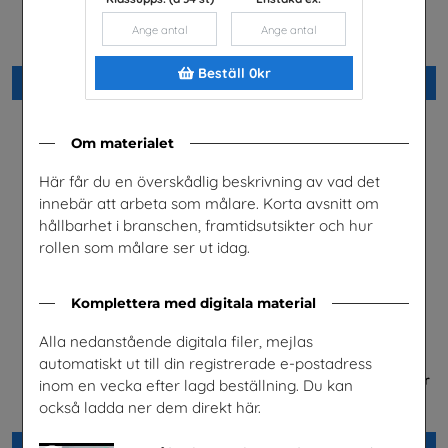
Arabiska
framtidsjobb
Installatörsföretagen Service i
TYA
Sverige AB
Beställ 0kr
Beställ 0kr
Beställ 0kr
Om materialet
Här får du en överskådlig beskrivning av vad det
innebär att arbeta som målare. Korta avsnitt om
hållbarhet i branschen, framtidsutsikter och hur
rollen som målare ser ut idag.
Komplettera med digitala material
Alla nedanstående digitala filer, mejlas
automatiskt ut till din registrerade e-postadress
Fordonstekniker
Betald praktik som ingenjör
inom en vecka efter lagd beställning. Du kan
(Plansch)
Volkswagen Group Sverige
också ladda ner dem direkt här.
Tekniksprånget