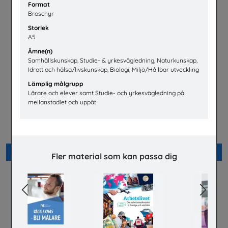
Format
Broschyr
Storlek
A5
Ämne(n)
Samhällskunskap, Studie- & yrkesvägledning, Naturkunskap,
Idrott och hälsa/livskunskap, Biologi, Miljö/Hållbar utveckling
Lämplig målgrupp
Lärare och elever samt Studie- och yrkesvägledning på
mellanstadiet och uppåt
Flygteknikutbildning på
Välkommen hem till
gymnasieskolan
fastighetsbranschen
TYA
Fastighetsbranschens
Utbildningsnämnd
Beställ 0kr
Beställ 0kr
Fler material som kan passa dig
Previous
Next