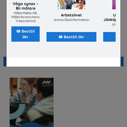
Våga synas –
Bli målare
Målerifakta AB,
Arbetslivet
Utbild
Måleribranschens
Jönköping u
Arena Skolinformation
Yrkesnämnd
Jönköping
Beställ
0kr
Beställ 0kr
Bes
Utbildningsprogram
Tidningen sten
2026/2027
Sveriges
Stenindustriförbund/Stenforsk
Mälardalens universitet
Beställ 0kr
Beställ 0kr