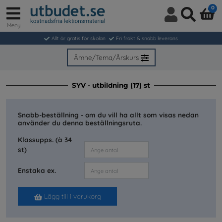
0
Meny
Logga
Sök
in
Allt är gratis för skolan
Fri frakt & snabb leverans
/
Bli
Ämne/Tema/Årskurs
medlem
SYV - utbildning (17) st
Snabb-beställning - om du vill ha allt som visas nedan
använder du denna beställningsruta.
Klassupps. (à 34
st)
Enstaka ex.
Lägg till i varukorg