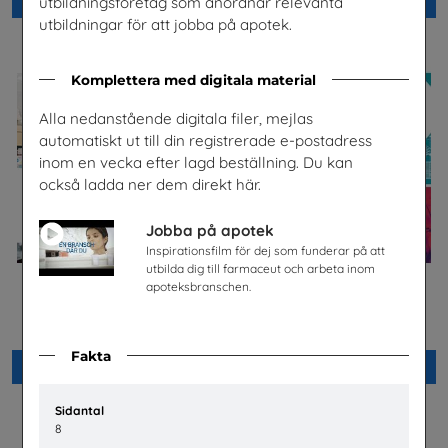
Beställ 0kr
Beställ 0kr
utbildningsföretag som anordnar relevanta
utbildningar för att jobba på apotek.
Komplettera med digitala material
Alla nedanstående digitala filer, mejlas
automatiskt ut till din registrerade e-postadress
inom en vecka efter lagd beställning. Du kan
också ladda ner dem direkt här.
Jobba på apotek
Inspirationsfilm för dej som funderar på att
utbilda dig till farmaceut och arbeta inom
apoteksbranschen.
Jobba på apotek
Bygg- och
anläggningsprogrammet
Sveriges Apoteksförening
Byggbranschens yrkesnämnd
Fakta
Beställ 0kr
Beställ 0kr
Sidantal
8