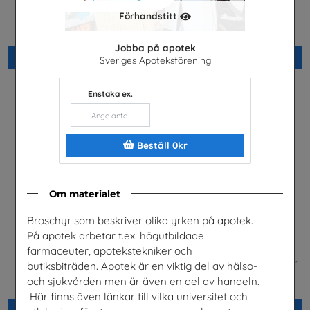
Arabiska
framtidsjobb
Förhandstitt
Installatörsföretagen Service i
TYA
Sverige AB
Jobba på apotek
Beställ 0kr
Beställ 0kr
Sveriges Apoteksförening
Enstaka ex.
Beställ 0kr
Om materialet
Broschyr som beskriver olika yrken på apotek.
På apotek arbetar t.ex. högutbildade
farmaceuter, apotekstekniker och
Fordonstekniker
Betald praktik som ingenjör
butiksbiträden. Apotek är en viktig del av hälso-
(Plansch)
Volkswagen Group Sverige
och sjukvården men är även en del av handeln.
Tekniksprånget
Här finns även länkar till vilka universitet och