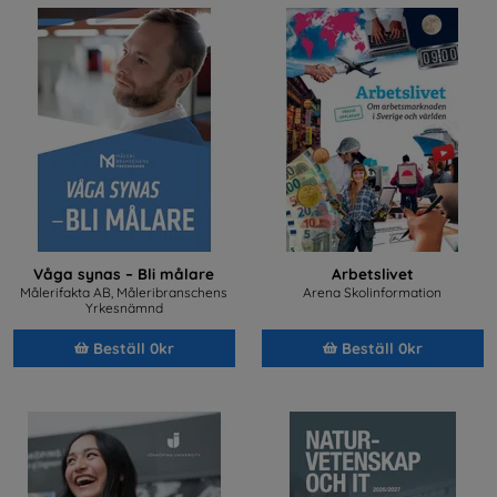
Våga synas – Bli målare
Arbetslivet
Målerifakta AB, Måleribranschens
Arena Skolinformation
Yrkesnämnd
Beställ 0kr
Beställ 0kr