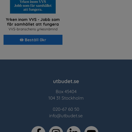
Yrken inom VVS - Jobb som
får samhället att fungera
VVS-branschens yrkesnämnd
Beställ 0kr
utbudet.se
Box 45404
104 31 Stockholm
020-67 60 50
info@utbudet.se
facebook
instagram
linkedin
youtube