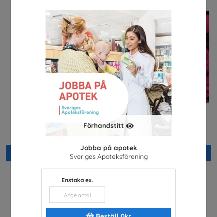
Är du säker? högstadiet,
Säkra svar om hiv
Förhandstitt
lärarhandledning
Riksförbundet Noaks Ark
Unga Forskare
Jobba på apotek
Beställ 0kr
Beställ 0kr
Sveriges Apoteksförening
Enstaka ex.
Beställ 0kr