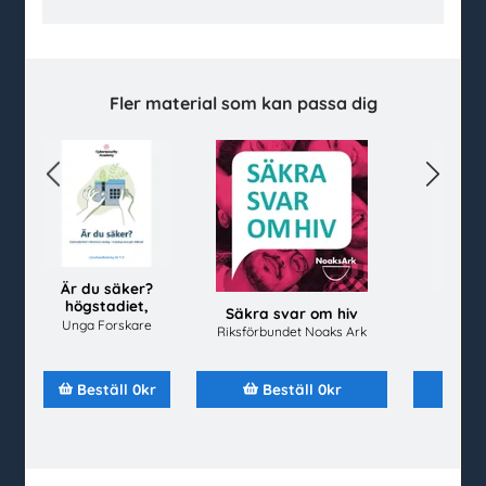
facebook
instagram
linkedin
youtube
Kundtjänst
Fler material som kan passa dig
Kontakt
Vanliga frågor och svar
Previous
Next
Så beställer du
Mina sidor
Beställ material
Är du säker?
Alla material
högstadiet,
Säkra svar om hiv
Che
Avsändare
lärarhandledning
Unga Forskare
unde
Riksförbundet Noaks Ark
Senast inkomna
po
Topplistor
Beställ 0kr
Beställ 0kr
B
Mer för skolan
Kahoot
Gratis evenemang