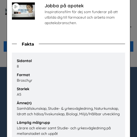
Jobba på apotek
Inspirationsfilm för dej som funderar på att
utbilda dig till farmaceut och arbeta inom
apoteksbranschen.
Jobba på apotek
Är du säker - mellanstadiet,
lärarhandledning
Sveriges Apoteksförening
Unga Forskare
Fakta
Beställ 0kr
Beställ 0kr
Sidantal
8
Format
Broschyr
utbudet.se
Storlek
A5
Box 45404
Ämne(n)
104 31 Stockholm
Samhällskunskap, Studie- & yrkesvägledning, Naturkunskap,
Idrott och hälsa/livskunskap, Biologi, Miljö/Hållbar utveckling
020-67 60 50
Lämplig målgrupp
info@utbudet.se
Lärare och elever samt Studie- och yrkesvägledning på
mellanstadiet och uppåt