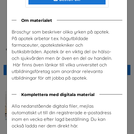
Om materialet
Broschyr som beskriver olika yrken på apotek.
På apotek arbetar t.ex. högutbildade
farmaceuter, apotekstekniker och
Checklista för undervisning
Science & IT Magazine Nr 1
butiksbiträden. Apotek är en viktig del av hälso-
om pornografi
2026
och sjukvården men är även en del av handeln.
Unizon
Göteborgs universitet
Här finns även länkar till vilka universitet och
Beställ 0kr
Beställ 0kr
utbildningsföretag som anordnar relevanta
utbildningar för att jobba på apotek.
Komplettera med digitala material
Alla nedanstående digitala filer, mejlas
automatiskt ut till din registrerade e-postadress
inom en vecka efter lagd beställning. Du kan
också ladda ner dem direkt här.