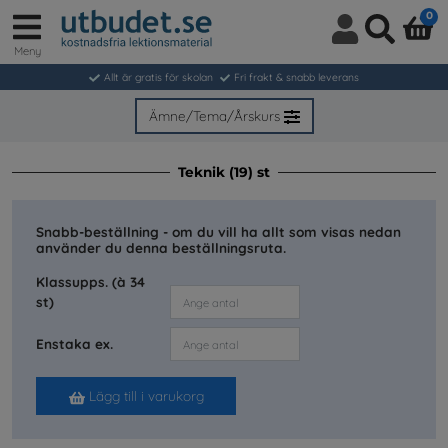
0
Meny
Logga
Sök
in
Allt är gratis för skolan
Fri frakt & snabb leverans
/
Bli
Ämne/Tema/Årskurs
medlem
Teknik (19) st
Snabb-beställning - om du vill ha allt som visas nedan
använder du denna beställningsruta.
Klassupps. (à 34
st)
Enstaka ex.
Lägg till i varukorg