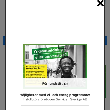
Cl
Yrkessvenska fiber och
El- och energiprogrammet,
stadsnät
Arabiska
Sobona
Installatörsföretagen Service i
Sverige AB
Beställ 0kr
Beställ 0kr
Förhandstitt
Möjligheter med el- och energiprogrammet
Installatörsföretagen Service i Sverige AB