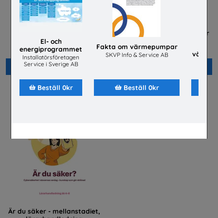
Energisvenska, SFI
Håll koll på dina rättigheter
som lärling
El- och
Energiföretagen Sverige
Fakta om värmepumpar
energiprogrammet
Byggnads
värmep
SKVP Info & Service AB
Installatörsföretagen
jobba
SKVP 
Service i Sverige AB
Beställ 0kr
Beställ 0kr
Beställ 0kr
Beställ 0kr
Är du säker - mellanstadiet,