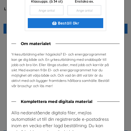
Klassupps. (à 34 st)
Enstaka ex.
Är du säker? -
Möjligheter med el- och
Lärarhandledning lågstadiet
energiprogrammet
Unga Forskare
Installatörsföretagen Service i
Sverige AB
Beställ 0kr
Beställ 0kr
Beställ 0kr
Om materialet
Yrkesutbildning eller högskola? El- och energiprogrammet
kan ge dig både och. En yrkesutbildning med snabbspår till
jobb och bra lön. Eller långa studier, med jobb och karriär på
sikt. Med examen från El- och energiprogrammet har du
möjlighet att välja både och. Och vad än ditt val blir är du
aktivt med och bygger framtidens hållbara samhälle. Beställ
vår broschyr och läs mer!
Komplettera med digitala material
Alla nedanstående digitala filer, mejlas
Meet Sandvik nr 1 2026
Är du säker? högstadiet,
automatiskt ut till din registrerade e-postadress
lärarhandledning
Sandvik AB
Unga Forskare
inom en vecka efter lagd beställning. Du kan