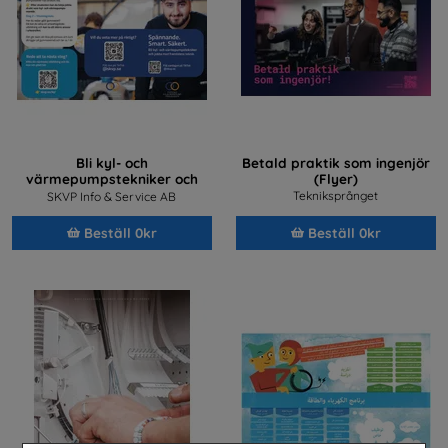
Bli kyl- och
Betald praktik som ingenjör
värmepumpstekniker och
(Flyer)
jobba med framtidens teknik
Tekniksprånget
SKVP Info & Service AB
Beställ 0kr
Beställ 0kr