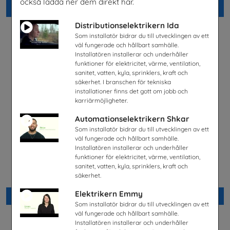
också ladda ner dem direkt här.
Beställ 0kr
Beställ 0kr
Distributionselektrikern Ida
Som installatör bidrar du till utvecklingen av ett
väl fungerade och hållbart samhälle.
Installatören installerar och underhåller
funktioner för elektricitet, värme, ventilation,
sanitet, vatten, kyla, sprinklers, kraft och
säkerhet. I branschen för tekniska
installationer finns det gott om jobb och
karriärmöjligheter.
Automationselektrikern Shkar
Som installatör bidrar du till utvecklingen av ett
väl fungerade och hållbart samhälle.
Installatören installerar och underhåller
funktioner för elektricitet, värme, ventilation,
Fordonstekniker
Science & IT Magazine Nr 1
sanitet, vatten, kyla, sprinklers, kraft och
2026
Volkswagen Group Sverige
säkerhet.
Göteborgs universitet
Elektrikern Emmy
Beställ 0kr
Beställ 0kr
Som installatör bidrar du till utvecklingen av ett
väl fungerade och hållbart samhälle.
Installatören installerar och underhåller