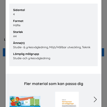
Sidantal
4
Format
Häfte
Storlek
Mer än en fluga -
Flygteknikutbildning på
A4
Lärarhandledning om barns
gymnasieskolan
Ämne(n)
och ungas trygghet på nätet
TYA
Plan International Sverige
Studie- & yrkesvägledning, Miljö/Hållbar utveckling, Teknik
Beställ 0kr
Beställ 0kr
Lämplig målgrupp
Studie-och yrkesvägledning
Fler material som kan passa dig
Previous
Next