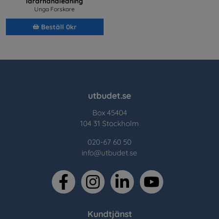
lärarhandledning
Unga Forskare
Beställ 0kr
utbudet.se
Box 45404
104 31 Stockholm
020-67 60 50
info@utbudet.se
facebook
instagram
linkedin
youtube
Kundtjänst