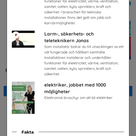
funktioner för elektricitet, värme, ventilation,
sanitet, vatten, kyla, sprinklers, kraft och
säkerhet. I branschen för tekniska
installationer finns det gott om jobb och
karriärmöjligheter.
Larm-, säkerhets- och
teleteknikern Jonas
Som installatör bidrar du till utvecklingen av ett
väl fungerade och hållbart samhälle.
Installatören installerar och underhåller
funktioner för elektricitet, värme, ventilation,
sanitet, vatten, kyla, sprinklers, kraft och
Betald praktik som ingenjör
Bygg- och
säkerhet.
(Plansch)
anläggningsprogrammet
Tekniksprånget
Byggbranschens yrkesnämnd
elektriker, jobbet med 1000
Beställ 0kr
Beställ 0kr
möjligheter
Elektronisk broschyr om att bli elektriker
Fakta