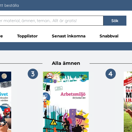
tt beställa
Sök
re
Topplistor
Senast inkomna
Snabbval
Alla ämnen
3
4