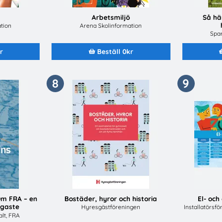
Arbetsmiljö
Så här
tion
Arena Skolinformation
Spa
r
Beställ 0kr
8
9
Om FRA – en
Bostäder, hyror och historia
El- oc
igaste
Hyresgästföreningen
Installatörsf
er
alt, FRA