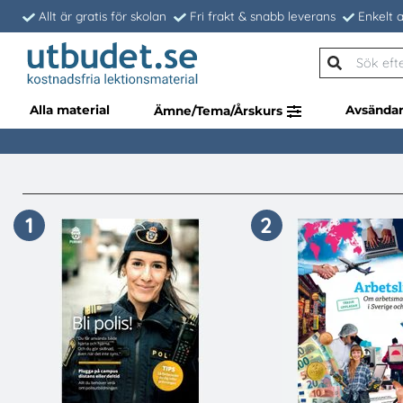
Allt är gratis för skolan
Fri frakt & snabb leverans
Enkelt a
Alla material
Avsända
Ämne/Tema/Årskurs
1
2