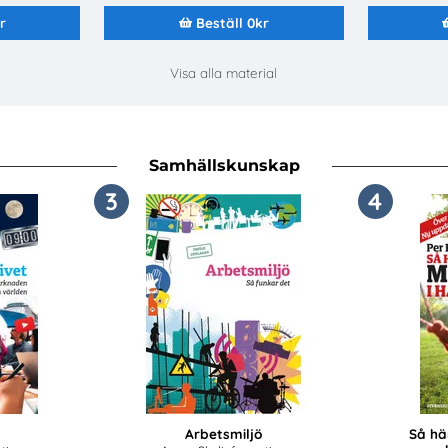
r
Beställ 0kr
Visa alla material
Samhällskunskap
3
4
Arbetsmiljö
Så här