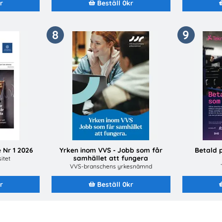
r
Beställ 0kr
8
9
 Nr 1 2026
Yrken inom VVS - Jobb som får
Betald 
samhället att fungera
itet
VVS-branschens yrkesnämnd
r
Beställ 0kr