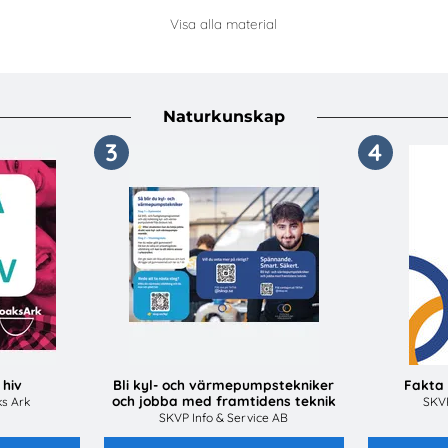
Visa alla material
Naturkunskap
3
4
 hiv
Bli kyl- och värmepumpstekniker
Fakta
och jobba med framtidens teknik
s Ark
SKVP
SKVP Info & Service AB