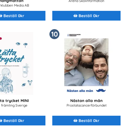
hängmattan
Arena Skolinformation
rklubben Media AB
Beställ 0kr
Beställ 0kr
10
ta trycket MINI
Nästan alla män
 främling Sverige
Prostatacancerförbundet
Beställ 0kr
Beställ 0kr