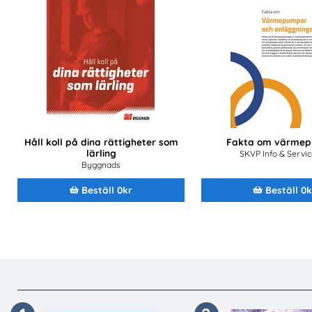
Håll koll på dina rättigheter som
Fakta om värme
lärling
SKVP Info & Servi
Byggnads
Beställ 0kr
Beställ 0k