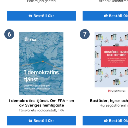
Polismyndigheten
Arena Skolinforma
Beställ 0kr
Beställ 0k
6
7
I demokratins tjänst. Om FRA – en
Bostäder, hyror och
av Sveriges hemligaste
Hyresgästföreni
arbetsplatser
Försvarets radioanstalt, FRA
Beställ 0kr
Beställ 0k