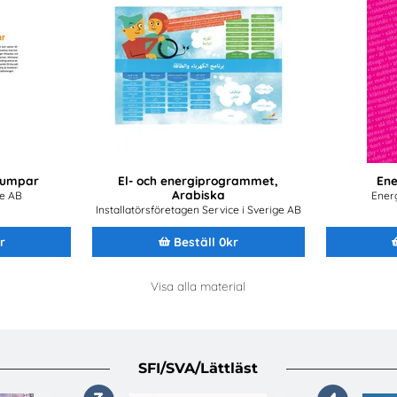
pumpar
El- och energiprogrammet,
Ene
Arabiska
ce AB
Ener
Installatörsföretagen Service i Sverige AB
r
Beställ 0kr
Visa alla material
SFI/SVA/Lättläst