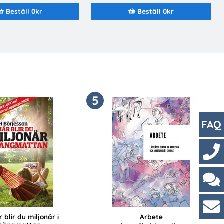
Beställ 0kr
Beställ 0kr
5
FAQ
Kont
Cha
 blir du miljonär i
Arbete
Kun