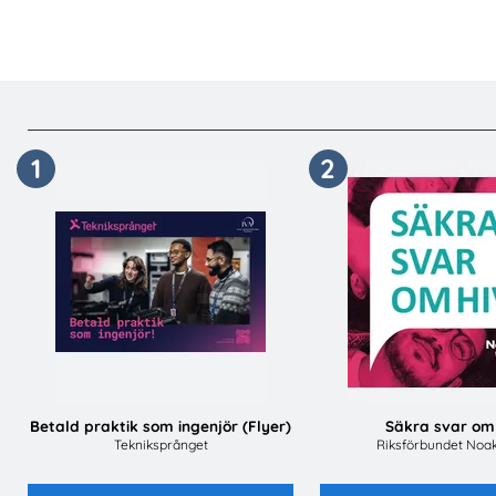
1
2
Betald praktik som ingenjör (Flyer)
Säkra svar om
Tekniksprånget
Riksförbundet Noak