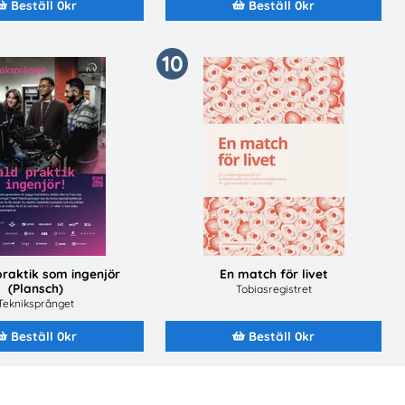
Beställ 0kr
Beställ 0kr
10
praktik som ingenjör
En match för livet
(Plansch)
Tobiasregistret
Tekniksprånget
Beställ 0kr
Beställ 0kr