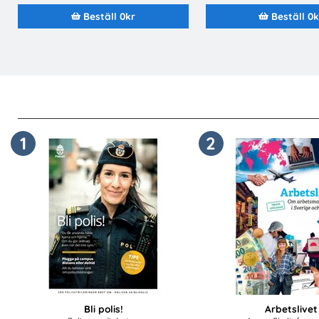
Beställ 0kr
Beställ 0k
1
2
Bli polis!
Arbetslivet