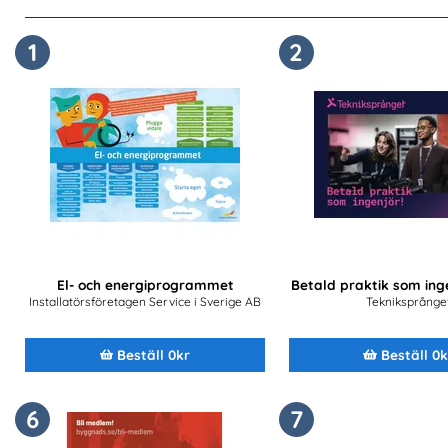
1
2
El- och energiprogrammet
Betald praktik som inge
Installatörsföretagen Service i Sverige AB
Tekniksprånge
Beställ 0kr
Beställ 0k
6
7