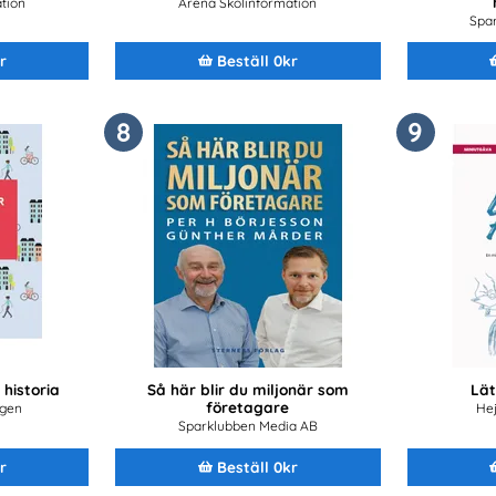
tion
Arena Skolinformation
Spa
r
Beställ 0kr
8
9
 historia
Så här blir du miljonär som
Lät
företagare
ngen
Hej
Sparklubben Media AB
r
Beställ 0kr