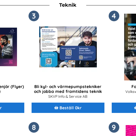
Teknik
3
4
njör (Flyer)
Bli kyl- och värmepumpstekniker
Fo
och jobba med framtidens teknik
t
Volks
SKVP Info & Service AB
r
Beställ 0kr
8
9