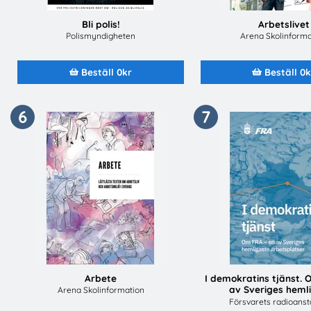
Bli polis!
Arbetslivet
Polismyndigheten
Arena Skolinforma
Beställ 0kr
Beställ 0k
6
7
Arbete
I demokratins tjänst. 
av Sveriges heml
Arena Skolinformation
arbetsplats
Försvarets radioanst