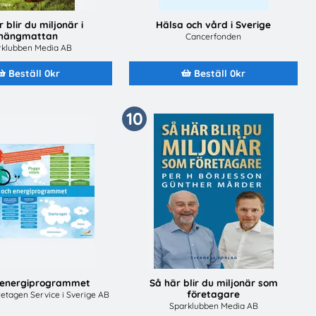
 blir du miljonär i
Hälsa och vård i Sverige
hängmattan
Cancerfonden
rklubben Media AB
Beställ 0kr
Beställ 0kr
10
h energiprogrammet
Så här blir du miljonär som
företagare
öretagen Service i Sverige AB
Sparklubben Media AB