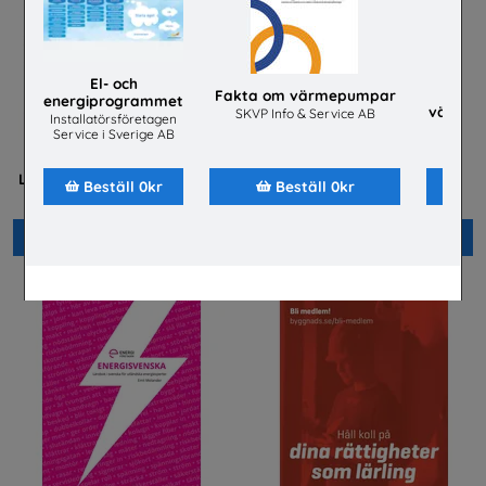
El- och
Fakta om värmepumpar
energiprogrammet
värmep
SKVP Info & Service AB
Installatörsföretagen
jobba
SKVP 
Service i Sverige AB
Mer än en fluga -
Flygteknikutbildning på
Lärarhandledning om barns
gymnasieskolan
Beställ 0kr
Beställ 0kr
och ungas trygghet på nätet
TYA
Plan International Sverige
Beställ 0kr
Beställ 0kr