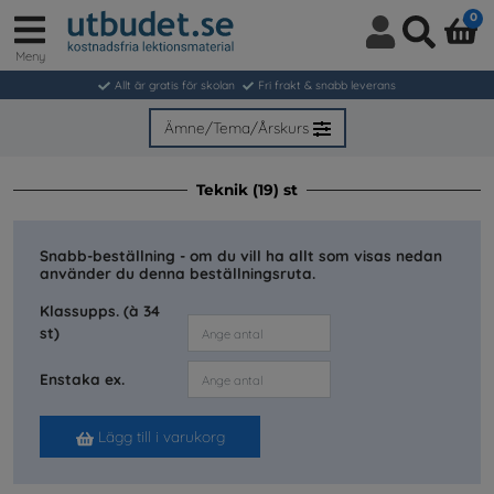
0
Meny
Logga
Sök
in
Allt är gratis för skolan
Fri frakt & snabb leverans
/
Bli
Ämne/Tema/Årskurs
medlem
Teknik (19) st
Snabb-beställning - om du vill ha allt som visas nedan
använder du denna beställningsruta.
Klassupps. (à 34
st)
Enstaka ex.
Lägg till i varukorg