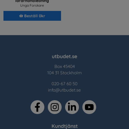
lärarhandledning
Unga Forskare
Beställ 0kr
utbudet.se
Box 45404
104 31 Stockholm
020-67 60 50
info@utbudet.se
facebook
instagram
linkedin
youtube
Kundtjänst