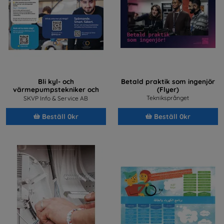
Bli kyl- och
Betald praktik som ingenjör
värmepumpstekniker och
(Flyer)
jobba med framtidens teknik
Tekniksprånget
SKVP Info & Service AB
Beställ 0kr
Beställ 0kr