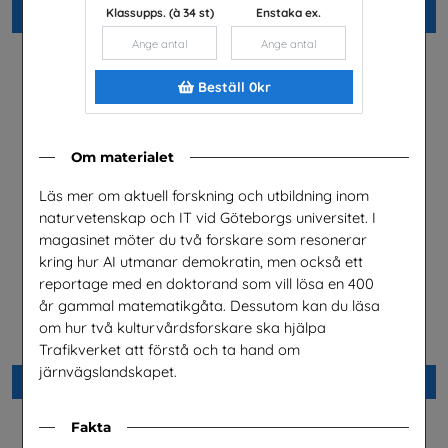
Klassupps. (à 34 st)
Enstaka ex.
Beställ 0kr
Beställ 0kr
Beställ 0kr
Om materialet
Läs mer om aktuell forskning och utbildning inom
naturvetenskap och IT vid Göteborgs universitet. I
magasinet möter du två forskare som resonerar
kring hur AI utmanar demokratin, men också ett
reportage med en doktorand som vill lösa en 400
år gammal matematikgåta. Dessutom kan du läsa
Fordonstekniker
Science & IT Magazine Nr 1
om hur två kulturvårdsforskare ska hjälpa
2026
Volkswagen Group Sverige
Göteborgs universitet
Trafikverket att förstå och ta hand om
järnvägslandskapet.
Beställ 0kr
Beställ 0kr
Fakta