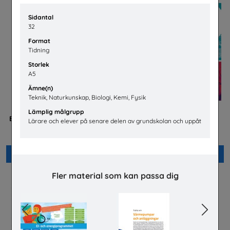
Sidantal
32
Format
Tidning
Storlek
A5
Ämne(n)
Teknik, Naturkunskap, Biologi, Kemi, Fysik
Lämplig målgrupp
Betald praktik som ingenjör
Bygg- och
Lärare och elever på senare delen av grundskolan och uppåt
(Plansch)
anläggningsprogrammet
Tekniksprånget
Byggbranschens yrkesnämnd
Beställ 0kr
Beställ 0kr
Fler material som kan passa dig
Previous
Next