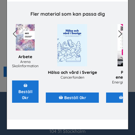
Fler material som kan passa dig
Previous
Next
Lätta trycket MINI
Arbete
Hej främling Sverige
Arena
Skolinformation
Beställ 0kr
Hälsa och vård i Sverige
Praktis
energibr
Cancerfonden
Energiföreta
Beställ
0kr
Beställ 0kr
Bestä
utbudet.se
Box 45404
104 31 Stockholm