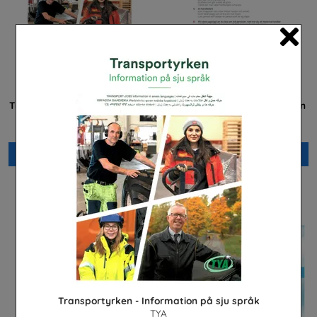
Cl
Transportyrken - Information
Praktisera i energibranschen
på sju språk
Energiföretagen Sverige
TYA
Beställ 0kr
Beställ 0kr
Transportyrken - Information på sju språk
TYA