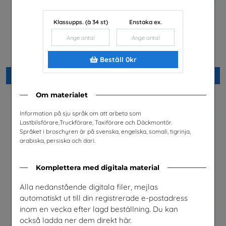
Klassupps. (à 34 st)
Enstaka ex.
Yrkessvenska fiber och
El- och energiprogrammet,
stadsnät
Arabiska
Sobona
Installatörsföretagen Service i
Sverige AB
Beställ 0kr
Beställ 0kr
Beställ 0kr
Om materialet
Information på sju språk om att arbeta som
Lastbilsförare,Truckförare, Taxiförare och Däckmontör.
Språket i broschyren är på svenska, engelska, somali, tigrinja,
arabiska, persiska och dari.
Komplettera med digitala material
Alla nedanstående digitala filer, mejlas
automatiskt ut till din registrerade e-postadress
inom en vecka efter lagd beställning. Du kan
också ladda ner dem direkt här.
Jobba i energibranschen
Snabbval- SFI och lättläst