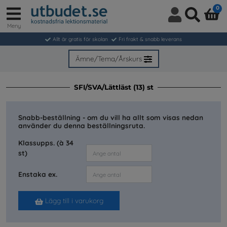
0
Meny
Logga
Sök
in
Allt är gratis för skolan
Fri frakt & snabb leverans
/
Bli
Ämne/Tema/Årskurs
medlem
SFI/SVA/Lättläst (13) st
Snabb-beställning - om du vill ha allt som visas nedan
använder du denna beställningsruta.
Klassupps. (à 34
st)
Enstaka ex.
Lägg till i varukorg