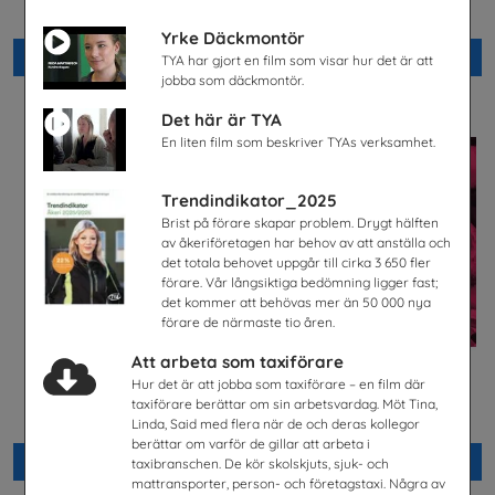
Energiföretagen Sverige
Snabbval - blandade avsändare
Yrke Däckmontör
Beställ 0kr
Beställ 0kr
TYA har gjort en film som visar hur det är att
jobba som däckmontör.
Det här är TYA
En liten film som beskriver TYAs verksamhet.
Trendindikator_2025
Brist på förare skapar problem. Drygt hälften
av åkeriföretagen har behov av att anställa och
det totala behovet uppgår till cirka 3 650 fler
förare. Vår långsiktiga bedömning ligger fast;
det kommer att behövas mer än 50 000 nya
förare de närmaste tio åren.
Att arbeta som taxiförare
Hur det är att jobba som taxiförare – en film där
Lastbilschaufför-Ett
Säkra svar om hiv
framtidsjobb
taxiförare berättar om sin arbetsvardag. Möt Tina,
Riksförbundet Noaks Ark
TYA
Linda, Said med flera när de och deras kollegor
berättar om varför de gillar att arbeta i
Beställ 0kr
Beställ 0kr
taxibranschen. De kör skolskjuts, sjuk- och
mattransporter, person- och företagstaxi. Några av