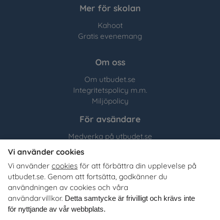
Mer för skolan
Kahoot
Gratis evenemang
Om oss
Om utbudet.se
Integritetspolicy m.m.
Miljöpolicy
För avsändare
Medverka på utbudet.se
Vi använder cookies
Utbudet.se
distribuerar
Vi använder
cookies
för att förbättra din upplevelse på
organisationers, myndigheters och företags egna material
utbudet.se. Genom att fortsätta, godkänner du
till Sveriges alla skolor, universitet och högskolor. Tjänsten
användningen av cookies och våra
är kostnadsfri för lärare, studie- och yrkesvägledare och
användarvillkor.
Detta samtycke är frivilligt och krävs inte
annan skolpersonal.
för nyttjande av vår webbplats.