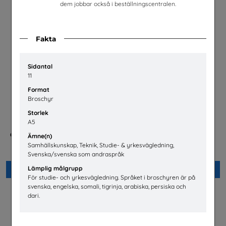
dem jobbar också i beställningscentralen.
Fakta
Sidantal
11
Format
Broschyr
Storlek
A5
Checklista för undervisning
Energisvenska, SFI
Ämne(n)
om pornografi
Energiföretagen Sverige
Samhällskunskap, Teknik, Studie- & yrkesvägledning,
Unizon
Svenska/svenska som andraspråk
Lämplig målgrupp
Beställ 0kr
Beställ 0kr
För studie- och yrkesvägledning. Språket i broschyren är på
svenska, engelska, somali, tigrinja, arabiska, persiska och
dari.