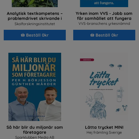
Analytisk textkompetens –
Yrken inom VVS - Jobb som
problemdrivet skrivande i
får samhället att fungera
samhällsvetenskapliga och
VVS-branschens yrkesnämnd
Skolforskningsinstitutet
humanistiska ämnen
Beställ 0kr
Beställ 0kr
Så här blir du miljonär som
Lätta trycket MINI
företagare
Hej främling Sverige
Sparklubben Media AB