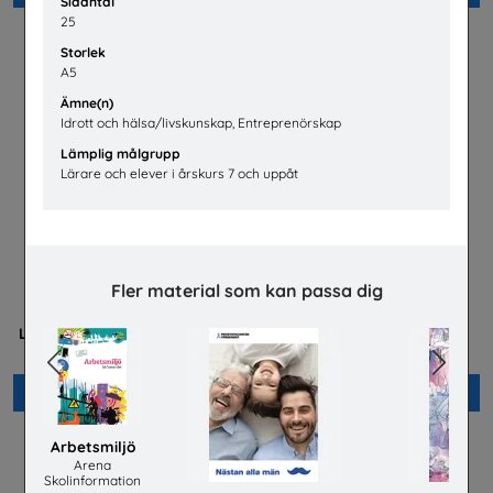
Sidantal
25
Storlek
A5
Ämne(n)
Idrott och hälsa/livskunskap, Entreprenörskap
Lämplig målgrupp
Lärare och elever i årskurs 7 och uppåt
Fler material som kan passa dig
Mer än en fluga -
Hur fungerar den svenska
Lärarhandledning om barns
arbetsmarknaden?
och ungas trygghet på nätet
LO
Plan International Sverige
Previous
Next
Beställ 0kr
Beställ 0kr
Arbetsmiljö
Arena
Skolinformation