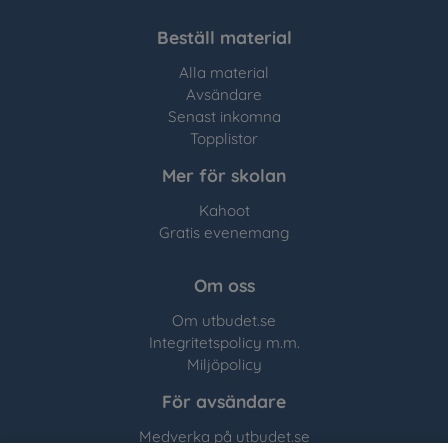
Beställ material
Alla material
Avsändare
Senast inkomna
Topplistor
Mer för skolan
Kahoot
Gratis evenemang
Om oss
Om utbudet.se
Integritetspolicy m.m.
Miljöpolicy
För avsändare
Medverka på utbudet.se