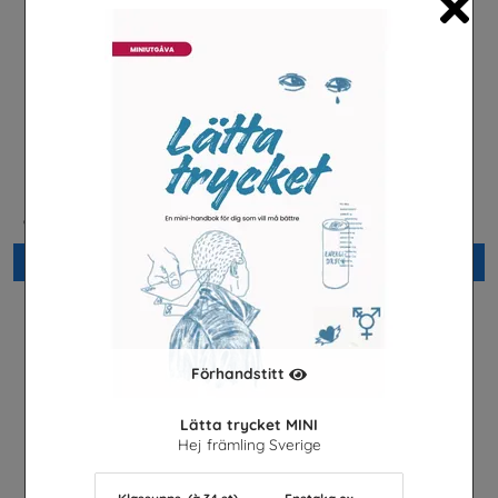
Cl
Den Gröna Frihetsrörelsen
Var kommer maten ifrån?
Centerpartiets Ungdomsförbund
Lantbrukarnas Riksförbund
Beställ 0kr
Beställ 0kr
Förhandstitt
Lätta trycket MINI
Hej främling Sverige