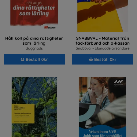
Håll koll på dina rättigheter
SNABBVAL - Material från
som lärling
fackförbund och a-kassan
Byggnads
Snabbval - blandade avsändare
Beställ 0kr
Beställ 0kr