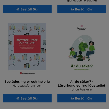
Sparklubben Media AB
Beställ 0kr
Beställ 0kr
Bostäder, hyror och historia
Är du säker? -
Lärarhandledning lågstadiet
Hyresgästföreningen
Unga Forskare
Beställ 0kr
Beställ 0kr