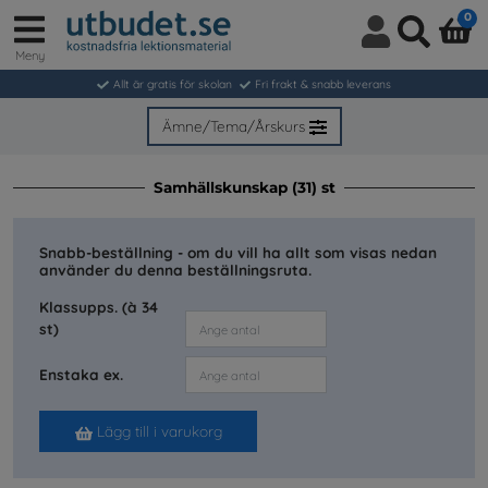
0
Meny
Logga
Sök
in
Allt är gratis för skolan
Fri frakt & snabb leverans
/
Bli
Ämne/Tema/Årskurs
medlem
Samhällskunskap (31) st
Snabb-beställning - om du vill ha allt som visas nedan
använder du denna beställningsruta.
Klassupps. (à 34
st)
Enstaka ex.
Lägg till i varukorg