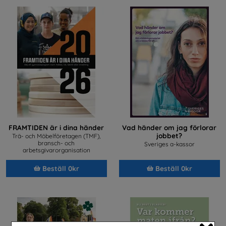
FRAMTIDEN är i dina händer
Vad händer om jag förlorar
jobbet?
Trä- och Möbelföretagen (TMF),
bransch- och
Sveriges a-kassor
arbetsgivarorganisation
Beställ 0kr
Beställ 0kr