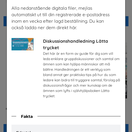
Säkerhet och järnväg – om
Säkra svar om hiv
risker med spårspring
Riksförbundet Noaks Ark
Alla nedanstående digitala filer, mejlas
Trafikverket
automatiskt ut till din registrerade e-postadress
inom en vecka efter lagd beställning. Du kan
Beställ 0kr
Beställ 0kr
också ladda ner dem direkt här.
Diskussionshandledning Lätta
trycket
Det här är en form av guide för dig som vill
leda enklare gruppdiskussioner och samtal om
ämnen som kan hjälpa människor att må
bättre. Handledningen är ett verktyg som
bland annat ger praktiska tips på hur du som
ledare kan bidra till tryggare samtal, förslag på
diskussionsfrågor och mer kunskap om de
ämnen som lyfts i självhjälpsboken Lätta
trycket.
Checklista för undervisning
Jobba på apotek
om pornografi
Sveriges Apoteksförening
Fakta
Unizon
Beställ 0kr
Beställ 0kr