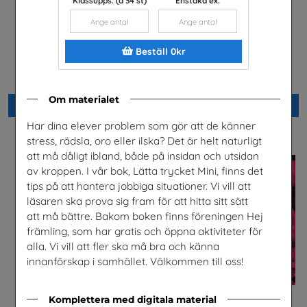
Klassupps. (à 34 st)
Enstaka ex.
Beställ 0kr
Direkt nr 2/2026
Är du säker? högstadiet,
lärarhandledning
Läkare Utan Gränser
Unga Forskare
Om materialet
Beställ 0kr
Beställ 0kr
Har dina elever problem som gör att de känner
stress, rädsla, oro eller ilska? Det är helt naturligt
att må dåligt ibland, både på insidan och utsidan
av kroppen. I vår bok, Lätta trycket Mini, finns det
tips på att hantera jobbiga situationer. Vi vill att
läsaren ska prova sig fram för att hitta sitt sätt
att må bättre. Bakom boken finns föreningen Hej
främling, som har gratis och öppna aktiviteter för
alla. Vi vill att fler ska må bra och känna
innanförskap i samhället. Välkommen till oss!
Komplettera med digitala material