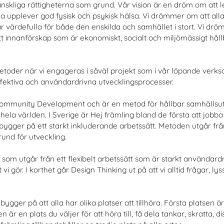
skliga rättigheterna som grund. Vår vision är en dröm om att l
la upplever god fysisk och psykisk hälsa. Vi drömmer om att alla 
r värdefulla för både den enskilda och samhället i stort. Vi d
 ett innanförskap som är ekonomiskt, socialt och miljömässigt håll
 metoder när vi engageras i såväl projekt som i vår löpande ver
ffektiva och användardrivna utvecklingsprocesser.
Community Development och är en metod för hållbar samhälls
la världen. I Sverige är Hej främling bland de första att jobb
gger på ett starkt inkluderande arbetssätt. Metoden utgår från
nd för utveckling.
som utgår från ett flexibelt arbetssätt som är starkt användardr
llt vi gör. I korthet går Design Thinking ut på att vi alltid frågar, 
bygger på att alla har olika platser att tillhöra. Första platsen
en är en plats du väljer för att höra till, få dela tankar, skratta, 