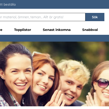
tt beställa
Sök
re
Topplistor
Senast inkomna
Snabbval