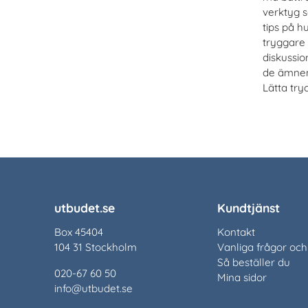
verktyg 
tips på h
tryggare 
diskussi
de ämnen 
Lätta try
utbudet.se
Kundtjänst
Box 45404
Kontakt
104 31 Stockholm
Vanliga frågor och
Så beställer du
020-67 60 50
Mina sidor
info@utbudet.se