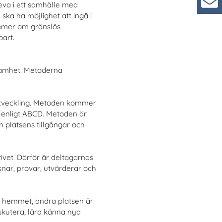
eva i ett samhälle med
ska ha möjlighet att ingå i
Kun
römmer om gränslös
bart.
ksamhet. Metoderna
utveckling. Metoden kommer
a enligt ABCD. Metoden är
 platsens tillgångar och
ivet. Därför är deltagarnas
lyssnar, provar, utvärderar och
 är hemmet, andra platsen är
diskutera, lära känna nya