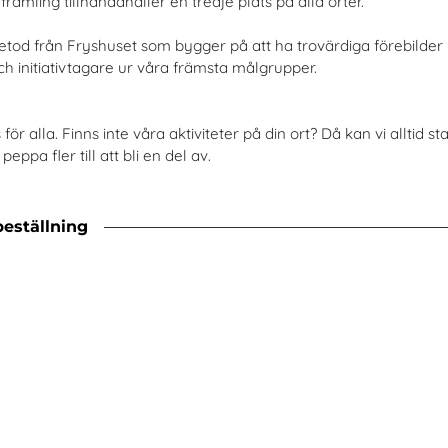
ämling tillhandahåller en tredje plats på alla orter.
tod från Fryshuset som bygger på att ha trovärdiga förebilder 
h initiativtagare ur våra främsta målgrupper.
s för alla. Finns inte våra aktiviteter på din ort? Då kan vi alltid 
 peppa fler till att bli en del av.
beställning