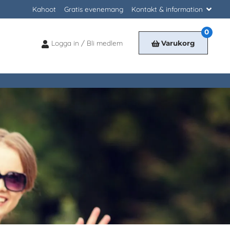
Kahoot
Gratis evenemang
Kontakt & information
0
Logga in / Bli medlem
Varukorg
Logga
in
/
Bli
medlem