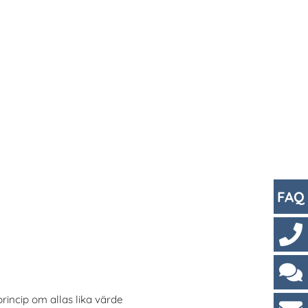
FAQ
Kont
Cha
princip om allas lika värde