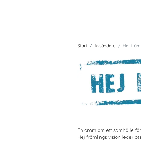
Start
Avsändare
Hej främ
En dröm om ett samhälle för 
Hej främlings vision leder os