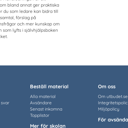
som bland annat ger praktiska
ur du som ledare kan bidra till
samtal, förslag på
onsfrågor och mer kunskap om
som lyfts i självhjälpsboken
cket.
Beställ material
Om oss
Alla material
Om utbudet.se
 svar
Avsändare
Integritetspoli
Senast inkomna
Miljöpolicy
Topplistor
För avsända
Mer för skolan