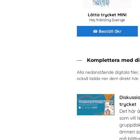
Lätta trycket MINI
Hej främling Sverige
Beställ 0kr
Komplettera med dig
Alla nedanstående digitala filer
också ladda ner dem direkt här.
Diskussi
trycket
Det här ä
som vill 
gruppdis
ämnen so
må bättre