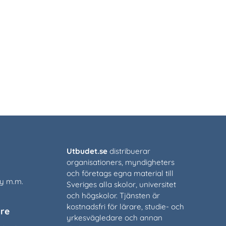
Utbudet.se
distribuerar
organisationers, myndigheters
och företags egna material till
cy m.m.
Sveriges alla skolor, universitet
och högskolor. Tjänsten är
kostnadsfri för lärare, studie- och
re
yrkesvägledare och annan