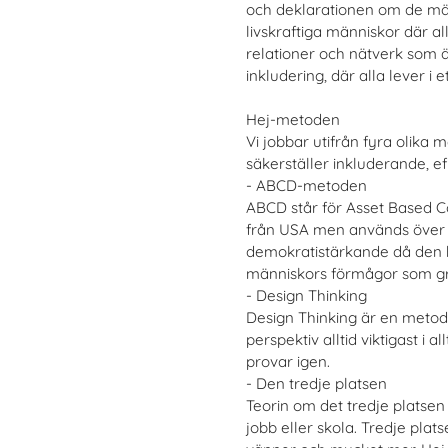
och deklarationen om de män
livskraftiga människor där al
relationer och nätverk som ä
inkludering, där alla lever i
Hej-metoden
Vi jobbar utifrån fyra olika
säkerställer inkluderande, e
- ABCD-metoden
ABCD står för Asset Based 
från USA men används över he
demokratistärkande då den by
människors förmågor som gru
- Design Thinking
Design Thinking är en metod 
perspektiv alltid viktigast i a
provar igen.
- Den tredje platsen
Teorin om det tredje platsen 
jobb eller skola. Tredje plats