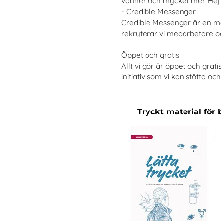
vänner och mycket mer. Hej fr
- Credible Messenger
Credible Messenger är en me
rekryterar vi medarbetare oc
Öppet och gratis
Allt vi gör är öppet och grati
initiativ som vi kan stötta och
Tryckt material för 