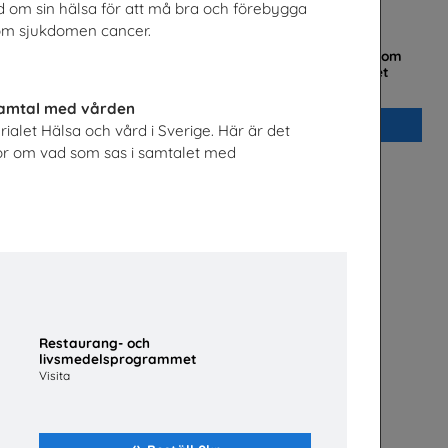
d om sin hälsa för att må bra och förebygga
 om sjukdomen cancer.
Mer än en fluga - Lärarhandledning om
barns och ungas trygghet på nätet
Plan International Sverige
 samtal med vården
Beställ 0kr
ialet Hälsa och vård i Sverige. Här är det
gor om vad som sas i samtalet med
Restaurang- och
livsmedelsprogrammet
Visita