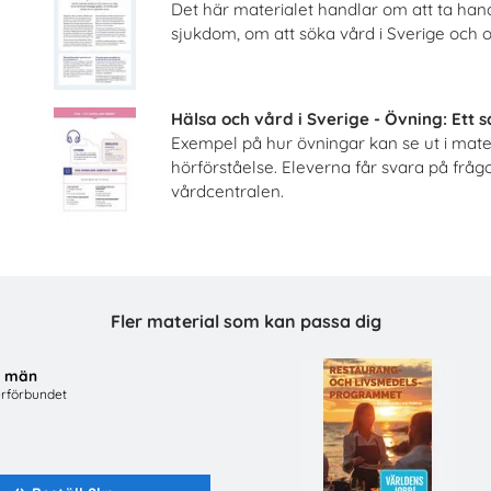
Det här materialet handlar om att ta han
sjukdom, om att söka vård i Sverige och
Jobba på apotek
Celiaki
eriges Apoteksförening
Fria Bröd AB
Hälsa och vård i Sverige - Övning: Ett
Beställ 0kr
Beställ 0kr
Exempel på hur övningar kan se ut i mater
hörförståelse. Eleverna får svara på frå
vårdcentralen.
Fler material som kan passa dig
a män
rförbundet