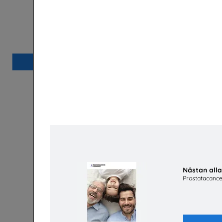
Säkra svar om hiv
Riksförbundet Noaks Ark
Sv
Beställ 0kr
Nästan all
Prostatacance
Lätta trycket MINI
Hej främling Sverige