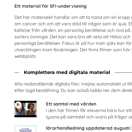
Ett material för SFI-undervisning
Det här materialet handlar om att ta hand om sin kropp o
om cancer och om att vara stöd till någon som är sjuk. Ele
kallelse från vården, en personlig berättelse och öva på s
sorters övningar. Det kan vara bra att veta att Hälsa och 
personliga berättelser. Fokus är på hur man själv kan f
- och livsmedelsprogrammet
Hälsa och vård i Sve
utvecklingen inom forskningen. Det finns filmer som hör 
Visita
Cancerfonden
webbplats.
Beställ 0kr
Beställ 0kr
Komplettera med digitala material
Alla nedanstående digitala filer, mejlas automatiskt ut t
efter lagd beställning. Du kan också ladda ner dem direkt
Ett samtal med vården
I den här filmen får eleverna höra hur et
lyssna på samtalet och svara på frågor o
lärarhandledning uppdaterad augusti