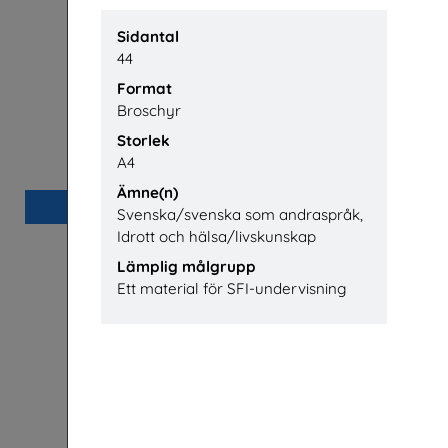
Sidantal
44
Format
Broschyr
Storlek
Nästan alla män
Restaurang
A4
Prostatacancerförbundet
Ämne(n)
Beställ 0kr
Svenska/svenska som andraspråk,
Idrott och hälsa/livskunskap
Lämplig målgrupp
Ett material för SFI-undervisning