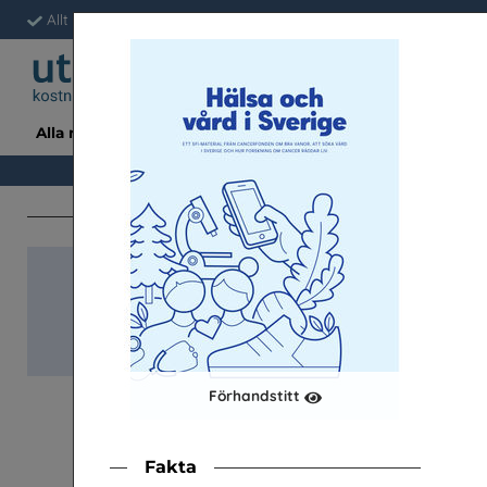
Allt är gratis för skolan
Fri frakt & snabb leverans
Enkelt a
Alla material
Avsända
Ämne/Tema/Årskurs
Snabb-beställnin
Klassupps. (à 34 st)
Förhandstitt
Fakta