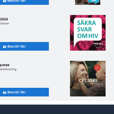
Beställ 0kr
/2026
ränser
Beställ material
Om oss
Beställ 0kr
Alla material
Om utbudet.se
 svar
Avsändare
Integritetspoli
Senast inkomna
Miljöpolicy
potek
Topplistor
eksförening
För avsända
Mer för skolan
Medverka på u
Kahoot
Beställ 0kr
Gratis evenemang