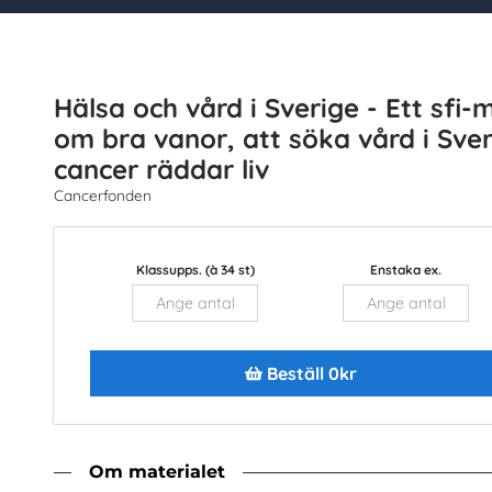
tt beställa
Sök
Hälsa och vård i Sverige - Ett sfi
om bra vanor, att söka vård i Sve
re
Topplistor
Senast inkomna
Snabbval
cancer räddar liv
Cancerfonden
Hälsa/Mat (9) st
Klassupps. (à 34 st)
Enstaka ex.
g - om du vill ha allt som visas nedan använder du denna 
Enstaka ex.
Läg
Beställ 0kr
Om materialet