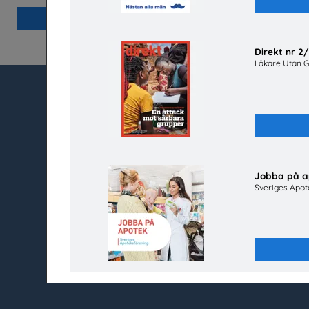
Beställ 0kr
Direkt nr 2
Läkare Utan G
utbudet.se
Kundtjänst
Box 45404
Kontakt
104 31 Stockholm
Vanliga frågor och
Så beställer du
Jobba på a
020-67 60 50
Mina sidor
Sveriges Apot
info@utbudet.se
facebook
instagram
linkedin
youtube