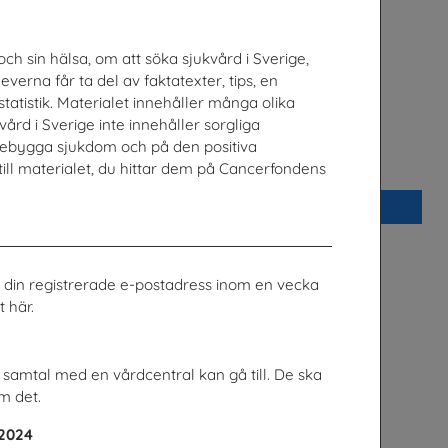
ch sin hälsa, om att söka sjukvård i Sverige,
verna får ta del av faktatexter, tips, en
tatistik. Materialet innehåller många olika
vård i Sverige inte innehåller sorgliga
örebygga sjukdom och på den positiva
rige
Direkt nr 2/2026
till materialet, du hittar dem på Cancerfondens
Läkare Utan Gränser
Beställ 0kr
ill din registrerade e-postadress inom en vecka
 här.
t samtal med en vårdcentral kan gå till. De ska
m det.
 2024