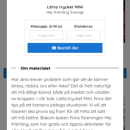
Lätta trycket MINI
Hej främling Sverige
Klassupps. (à 34 st)
Enstaka ex.
Beställ 0kr
Säkerhet och järnväg – om
Säkra svar om hiv
risker med spårspring
Riksförbundet Noaks Ark
Trafikverket
Om materialet
Beställ 0kr
Beställ 0kr
Har dina elever problem som gör att de känner
stress, rädsla, oro eller ilska? Det är helt naturligt
att må dåligt ibland, både på insidan och utsidan
av kroppen. I vår bok, Lätta trycket Mini, finns det
tips på att hantera jobbiga situationer. Vi vill att
läsaren ska prova sig fram för att hitta sitt sätt
att må bättre. Bakom boken finns föreningen Hej
främling, som har gratis och öppna aktiviteter för