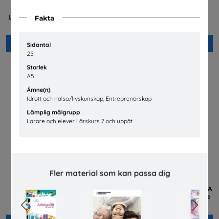
Mer än en fluga -
Hur fungerar den svenska
Lärarhandledning om barns
arbetsmarknaden?
Fakta
och ungas trygghet på nätet
LO
Plan International Sverige
Beställ 0kr
Beställ 0kr
Sidantal
25
Storlek
A5
Ämne(n)
Idrott och hälsa/livskunskap, Entreprenörskap
Lämplig målgrupp
Lärare och elever i årskurs 7 och uppåt
Fler material som kan passa dig
Bli polis!
I demokratins tjänst. Om FRA
– en av Sveriges hemligaste
Polismyndigheten
Previous
Next
arbetsplatser
Försvarets radioanstalt, FRA