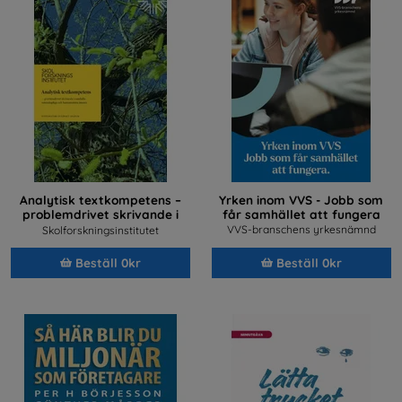
Analytisk textkompetens –
Yrken inom VVS - Jobb som
problemdrivet skrivande i
får samhället att fungera
samhällsvetenskapliga och
VVS-branschens yrkesnämnd
Skolforskningsinstitutet
humanistiska ämnen
Beställ 0kr
Beställ 0kr