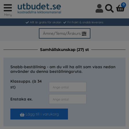
0
Meny
Logga
Sök
in
Allt är gratis för skolan
Fri frakt & snabb leverans
/
Bli
Ämne/Tema/Årskurs
medlem
Samhällskunskap (27) st
Snabb-beställning - om du vill ha allt som visas nedan
använder du denna beställningsruta.
Klassupps. (à 34
st)
Enstaka ex.
Lägg till i varukorg