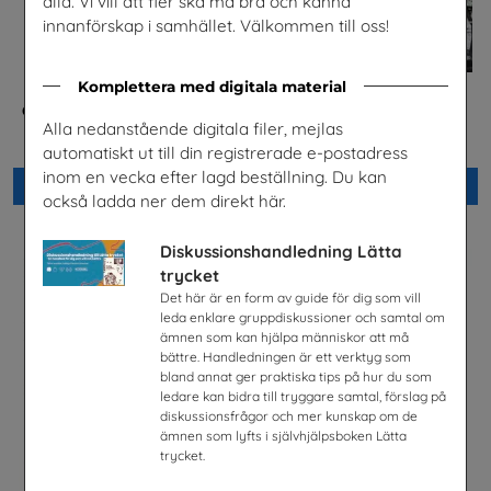
alla. Vi vill att fler ska må bra och känna
innanförskap i samhället. Välkommen till oss!
Komplettera med digitala material
Checklista för undervisning
Jobba på apotek
Alla nedanstående digitala filer, mejlas
om pornografi
Sveriges Apoteksförening
Unizon
automatiskt ut till din registrerade e-postadress
inom en vecka efter lagd beställning. Du kan
Beställ 0kr
Beställ 0kr
också ladda ner dem direkt här.
Diskussionshandledning Lätta
trycket
Det här är en form av guide för dig som vill
leda enklare gruppdiskussioner och samtal om
ämnen som kan hjälpa människor att må
bättre. Handledningen är ett verktyg som
bland annat ger praktiska tips på hur du som
ledare kan bidra till tryggare samtal, förslag på
diskussionsfrågor och mer kunskap om de
ämnen som lyfts i självhjälpsboken Lätta
trycket.