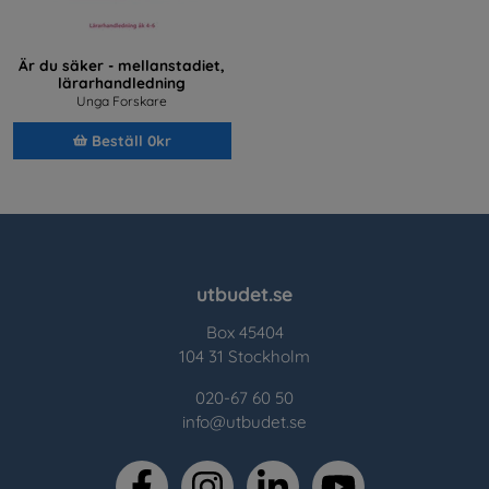
Är du säker - mellanstadiet,
lärarhandledning
Unga Forskare
Beställ 0kr
utbudet.se
Box 45404
104 31 Stockholm
020-67 60 50
info@utbudet.se
facebook
instagram
linkedin
youtube