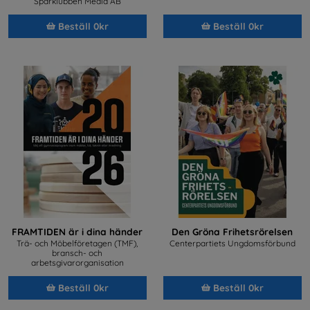
Sparklubben Media AB
Beställ 0kr
Beställ 0kr
FRAMTIDEN är i dina händer
Den Gröna Frihetsrörelsen
Trä- och Möbelföretagen (TMF),
Centerpartiets Ungdomsförbund
bransch- och
arbetsgivarorganisation
Beställ 0kr
Beställ 0kr