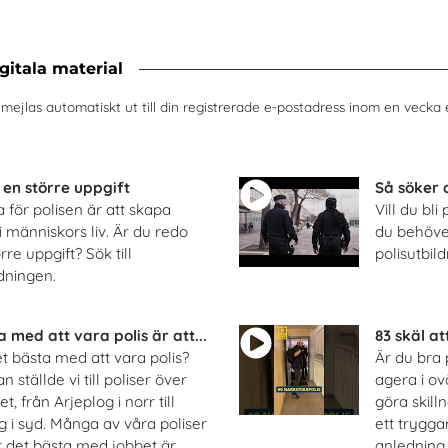
itala material
, mejlas automatiskt ut till din registrerade e-postadress inom en vecka 
 en större uppgift
Så söker d
a för polisen är att skapa
Vill du bli
i människors liv. Är du redo
du behöver 
rre uppgift? Sök till
polisutbil
ldningen.
 med att vara polis är att...
83 skäl att
t bästa med att vara polis?
Är du bra
 ställde vi till poliser över
agera i ov
t, från Arjeplog i norr till
göra skill
g i syd. Många av våra poliser
ett trygga
t det bästa med jobbet är
anledning 