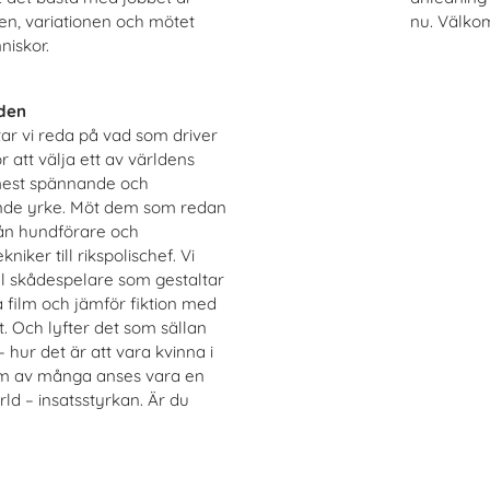
en, variationen och mötet
nu. Välkom
iskor.
den
 tar vi reda på vad som driver
 att välja ett av världens
est spännande och
de yrke. Möt dem som redan
rån hundförare och
kniker till rikspolischef. Vi
ill skådespelare som gestaltar
å film och jämför fiktion med
t. Och lyfter det som sällan
– hur det är att vara kvinna i
m av många anses vara en
d – insatsstyrkan. Är du