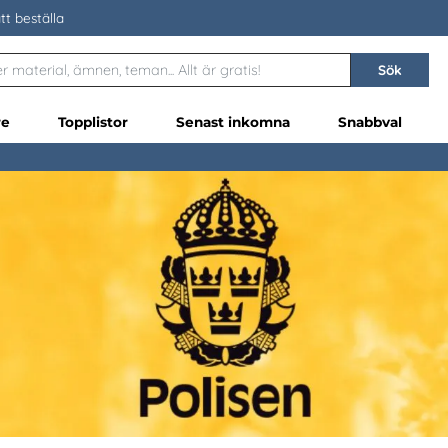
tt beställa
Sök
re
Topplistor
Senast inkomna
Snabbval