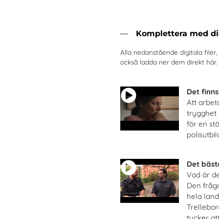
Komplettera med dig
Alla nedanstående digitala filer
också ladda ner dem direkt här.
Det finns
Att arbet
trygghet 
för en stö
polisutbi
Det bästa
Vad är de
Den frågan
hela lande
Trellebor
tycker at