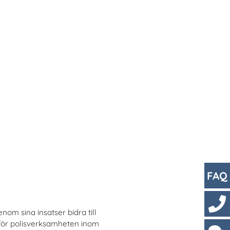
FAQ
m sina insatser bidra till
Kont
 för polisverksamheten inom