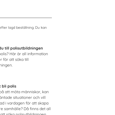
efter lagd beställning. Du kan
u till polisutbildningen
 polis? Här är all information
för att söka till
dningen.
 bli polis
 på att möta människor, kan
äntade situationer och vill
nad i vardagen för att skapa
re samhälle? Då finns det all
att söka polisutbildningen