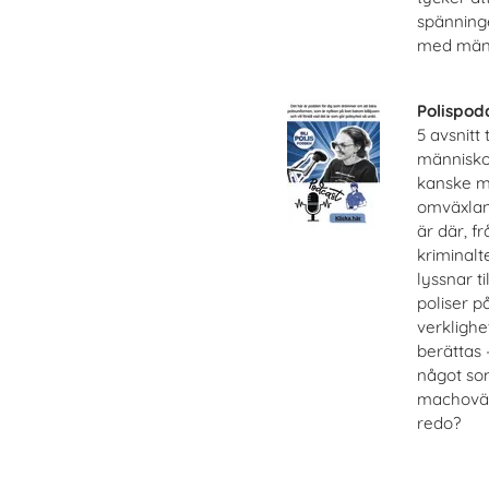
spänning
med männ
Polispod
5 avsnitt
människor
kanske m
omväxlan
är där, f
kriminalte
lyssnar t
poliser p
verklighe
berättas 
något so
machovärl
redo?