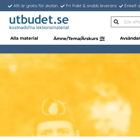
Allt är gratis för skolan
Fri frakt & snabb leverans
Enkelt a
Alla material
Avsända
Ämne/Tema/Årskurs