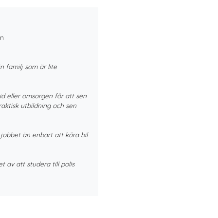
in
 familj som är lite
d eller omsorgen för att sen
praktisk utbildning och sen
 jobbet än enbart att köra bil
av att studera till polis