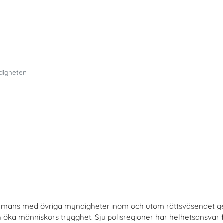
digheten
mmans med övriga myndigheter inom och utom rättsväsendet geno
h öka människors trygghet. Sju polisregioner har helhetsansvar