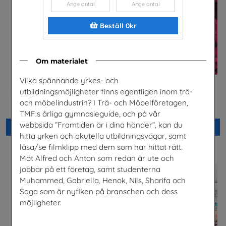
Beställ 0kr
Om materialet
Vilka spännande yrkes- och
utbildningsmöjligheter finns egentligen inom trä-
Säkerhet och järnväg – om
Säkra svar om hiv
risker med spårspring
Riksförbundet Noaks Ark
och möbelindustrin? I Trä- och Möbelföretagen,
Trafikverket
TMF:s årliga gymnasieguide, och på vår
webbsida ”Framtiden är i dina händer”, kan du
Beställ 0kr
Beställ 0kr
hitta yrken och akutella utbildningsvägar, samt
läsa/se filmklipp med dem som har hittat rätt.
Möt Alfred och Anton som redan är ute och
jobbar på ett företag, samt studenterna
Muhammed, Gabriella, Henok, Nils, Sharifa och
Saga som är nyfiken på branschen och dess
möjligheter.