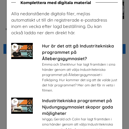
Komplettera med digitala material
Alla nedanstående digitala filer, mejlas
automatiskt ut till din registrerade e-postadress
inom en vecka efter lagd beställning. Du kan
Checklista för undervisning
Jobba på apotek
också ladda ner dem direkt här.
om pornografi
Sveriges Apoteksförening
Unizon
Hur är det att gå Industritekniska
Beställ 0kr
Beställ 0kr
programmet på
Ållebergsgymnasiet?
Emma och Sheikhnur har lagt framtiden i sina
händer genom att välja Industritekniska
programmet på Ållebergsgymnasiet i
Falköping. Hur kommer det sig att de valde just
det här programmet? Mer om det får ni veta i
filmen.
Industritekniska programmet på
Njudungsgymnasiet skapar goda
möjligheter
Wiggo, Gerald och Colin har lagt framtiden i
sina händer genom att välja Industritekniska