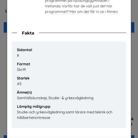
programmet på Njudungsgymnasiet i
Mer än en fluga -
Hur fungerar den svenska
Vetlanda. Varför har de valt just det här
Lärarhandledning om barns
arbetsmarknaden?
programmet? Mer om det får ni se i filmen.
och ungas trygghet på nätet
LO
Plan International Sverige
Beställ 0kr
Beställ 0kr
Fakta
Sidantal
8
Format
Skrift
Storlek
A5
Ämne(n)
Samhällskunskap, Studie- & yrkesvägledning
Lämplig målgrupp
Studie-och yrkesvägledning samt lärare med teknik och
hållbarhetsintresse
Bli polis!
I demokratins tjänst. Om FRA
– en av Sveriges hemligaste
Polismyndigheten
arbetsplatser
Försvarets radioanstalt, FRA