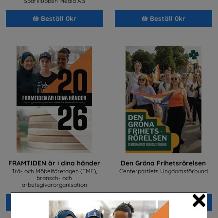
Sparklubben Media AB
Beställ 0kr
Beställ 0kr
FRAMTIDEN är i dina händer
Den Gröna Frihetsrörelsen
Trä- och Möbelföretagen (TMF),
Centerpartiets Ungdomsförbund
bransch- och
arbetsgivarorganisation
Beställ 0kr
Beställ 0kr
Cl