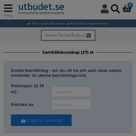
0
Meny
Logga
Sök
in
Allt är gratis för skolan
Fri frakt & snabb leverans
/
Bli
Ämne/Tema/Årskurs
medlem
Samhällskunskap (27) st
Snabb-beställning - om du vill ha allt som visas nedan
använder du denna beställningsruta.
Klassupps. (à 34
st)
Enstaka ex.
Lägg till i varukorg