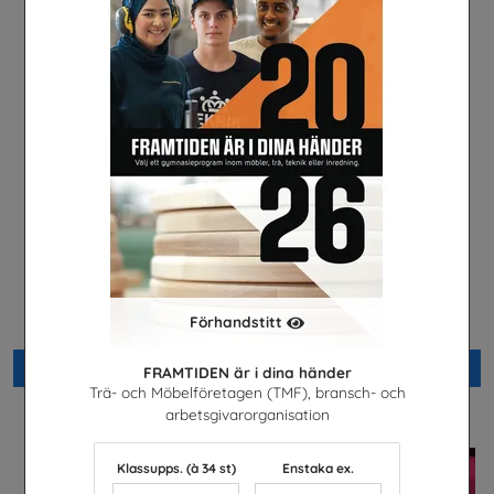
Direkt nr 2/2026
Är du säker? högstadiet,
lärarhandledning
Läkare Utan Gränser
Förhandstitt
Unga Forskare
Beställ 0kr
Beställ 0kr
FRAMTIDEN är i dina händer
Trä- och Möbelföretagen (TMF), bransch- och
arbetsgivarorganisation
Klassupps. (à 34 st)
Enstaka ex.