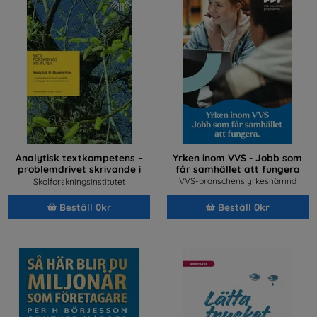
Analytisk textkompetens –
Yrken inom VVS - Jobb som
problemdrivet skrivande i
får samhället att fungera
samhällsvetenskapliga och
VVS-branschens yrkesnämnd
Skolforskningsinstitutet
humanistiska ämnen
Beställ 0kr
Beställ 0kr