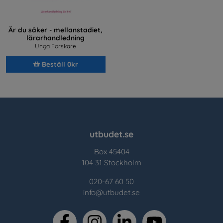
Är du säker - mellanstadiet,
lärarhandledning
Unga Forskare
Beställ 0kr
utbudet.se
Box 45404
104 31 Stockholm
020-67 60 50
info@utbudet.se
facebook
instagram
linkedin
youtube