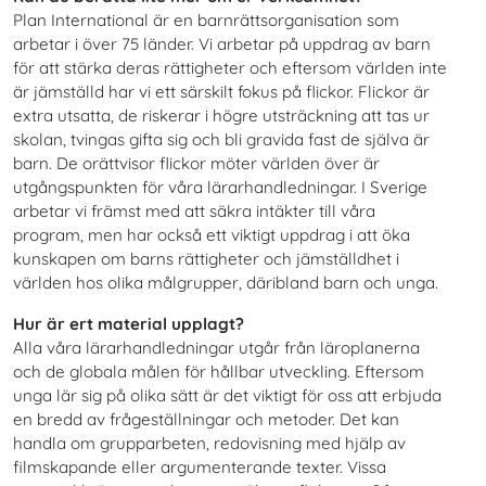
Plan International är en barnrättsorganisation som
arbetar i över 75 länder. Vi arbetar på uppdrag av barn
för att stärka deras rättigheter och eftersom världen inte
är jämställd har vi ett särskilt fokus på flickor. Flickor är
extra utsatta, de riskerar i högre utsträckning att tas ur
skolan, tvingas gifta sig och bli gravida fast de själva är
barn. De orättvisor flickor möter världen över är
utgångspunkten för våra lärarhandledningar. I Sverige
arbetar vi främst med att säkra intäkter till våra
program, men har också ett viktigt uppdrag i att öka
kunskapen om barns rättigheter och jämställdhet i
världen hos olika målgrupper, däribland barn och unga.
Hur är ert material upplagt?
Alla våra lärarhandledningar utgår från läroplanerna
och de globala målen för hållbar utveckling. Eftersom
unga lär sig på olika sätt är det viktigt för oss att erbjuda
en bredd av frågeställningar och metoder. Det kan
handla om grupparbeten, redovisning med hjälp av
filmskapande eller argumenterande texter. Vissa