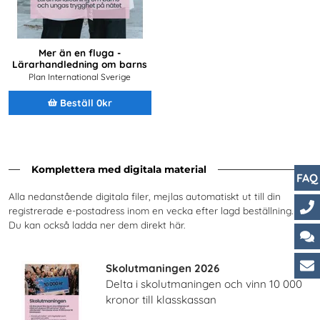
Mer än en fluga -
Lärarhandledning om barns
och ungas trygghet på nätet
Plan International Sverige
Beställ 0kr
Komplettera med digitala material
FAQ
Alla nedanstående digitala filer, mejlas automatiskt ut till din
registrerade e-postadress inom en vecka efter lagd beställning.
Du kan också ladda ner dem direkt här.
Ko
Ch
Skolutmaningen 2026
Delta i skolutmaningen och vinn 10 000
Ku
kronor till klasskassan