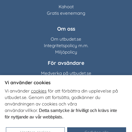
Kahoot
Gratis evenemang
Om oss
Om utbudet.se
Integritetspolicy m.m.
Miljöpolicy
För avsändare
Medverka på utbudet.se
Vi använder cookies
Utbudet.se
distribuerar
Vi använder
cookies
för att förbättra din upplevelse på
organisationers, myndigheters och företags egna material
utbudet.se. Genom att fortsätta, godkänner du
till Sveriges alla skolor, universitet och högskolor. Tjänsten
användningen av cookies och våra
är kostnadsfri för lärare, studie- och yrkesvägledare och
användarvillkor.
Detta samtycke är frivilligt och krävs inte
annan skolpersonal.
för nyttjande av vår webbplats.