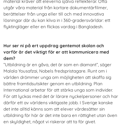
material kräver att eleverna själva reflekterar. Ofta
utgår våra material från kortare dokumentärfilmer,
berättelser från unga eller till och med innovativa
lösningar där du kan kliva in i 360-gradersvärldar: ett
flyktingläger eller en flickas vardag i Bangladesh.
Hur ser ni på ert uppdrag gentemot skolan och
varför är det viktigt för er att kommunicera med
dem?
”Utbildning är en gåva, det är som en diamant”, säger
Malala Yousafzai, Nobels fredspristagare. Runt om i
världen drömmer unga om möjligheten att skaffa sig
bättre framtidsutsikter genom en utbildning. Plan
International arbetar för att stärka unga som individer.
För att lyckas med det är lärare nyckelpersoner och har
därför ett av världens viktigaste jobb. I Sverige kanske
det inte alltid känns som att elever värdesätter sin
utbildning för här är det inte bara en rättighet utan även
en skyldighet, något vi riskerar att ta för givet.