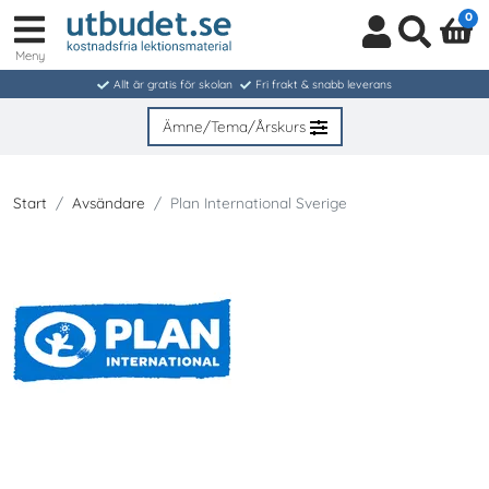
0
Meny
Logga
Sök
in
Allt är gratis för skolan
Fri frakt & snabb leverans
/
Bli
Ämne/Tema/Årskurs
medlem
Start
Avsändare
Plan International Sverige