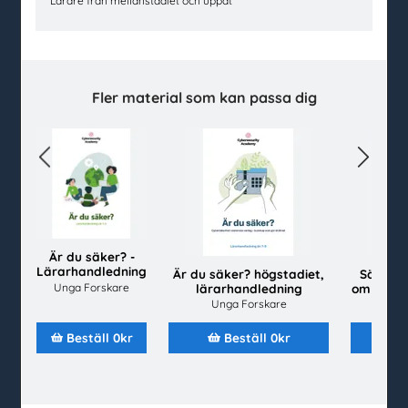
Lärare från mellanstadiet och uppåt
facebook
instagram
linkedin
youtube
Kundtjänst
Fler material som kan passa dig
Kontakt
Vanliga frågor och svar
Så beställer du
Previous
Next
Mina sidor
Beställ material
Alla material
Är du säker? -
Lärarhandledning
Avsändare
Är du säker? högstadiet,
Säkerhe
lågstadiet
Unga Forskare
lärarhandledning
om riske
Senast inkomna
Unga Forskare
T
Topplistor
Beställ 0kr
Beställ 0kr
Mer för skolan
Kahoot
Gratis evenemang