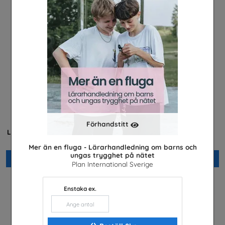
Är du säker? -
Är du säker? högstadiet,
Förhandstitt
Lärarhandledning lågstadiet
lärarhandledning
Unga Forskare
Unga Forskare
Mer än en fluga - Lärarhandledning om barns och
ungas trygghet på nätet
Beställ 0kr
Beställ 0kr
Plan International Sverige
Enstaka ex.