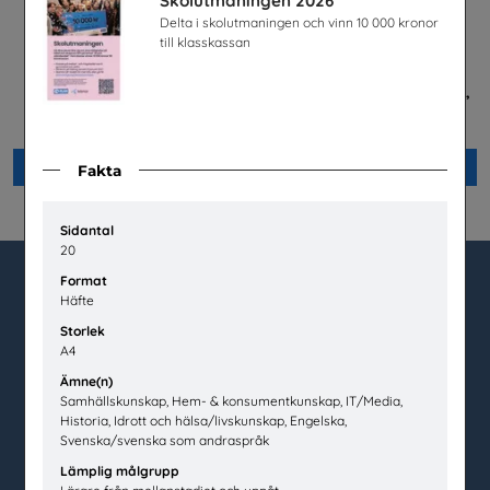
Skolutmaningen 2026
Delta i skolutmaningen och vinn 10 000 kronor
till klasskassan
Hur fungerar den svenska
Är du säker - mellanstadiet,
arbetsmarknaden?
lärarhandledning
LO
Unga Forskare
Beställ 0kr
Beställ 0kr
Fakta
Sidantal
20
Format
Häfte
utbudet.se
Storlek
A4
Box 45404
Ämne(n)
104 31 Stockholm
Samhällskunskap, Hem- & konsumentkunskap, IT/Media,
Historia, Idrott och hälsa/livskunskap, Engelska,
020-67 60 50
Svenska/svenska som andraspråk
info@utbudet.se
Lämplig målgrupp