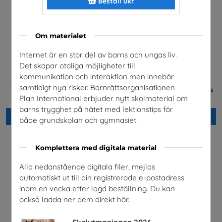
Beställ 0kr
Om materialet
Internet är en stor del av barns och ungas liv.
Det skapar otaliga möjligheter till
kommunikation och interaktion men innebär
Säkerhet och järnväg – om
Mer än en fluga -
samtidigt nya risker. Barnrättsorganisationen
risker med spårspring
Lärarhandledning om barns
och ungas trygghet på nätet
Plan International erbjuder nytt skolmaterial om
Trafikverket
Plan International Sverige
barns trygghet på nätet med lektionstips för
Beställ 0kr
Beställ 0kr
både grundskolan och gymnasiet.
Komplettera med digitala material
Alla nedanstående digitala filer, mejlas
automatiskt ut till din registrerade e-postadress
inom en vecka efter lagd beställning. Du kan
också ladda ner dem direkt här.