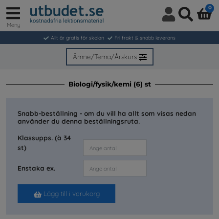
0
Meny
Logga
Sök
in
Allt är gratis för skolan
Fri frakt & snabb leverans
/
Bli
Ämne/Tema/Årskurs
medlem
Biologi/fysik/kemi (6) st
Snabb-beställning - om du vill ha allt som visas nedan
använder du denna beställningsruta.
Klassupps. (à 34
st)
Enstaka ex.
Lägg till i varukorg