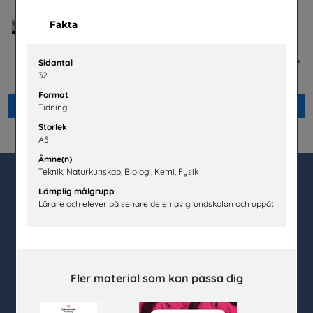
Fakta
Jobba på apotek
Är du säker - mellanstadiet,
Sidantal
lärarhandledning
Sveriges Apoteksförening
32
Unga Forskare
Format
Beställ 0kr
Beställ 0kr
Tidning
Storlek
A5
Ämne(n)
Teknik, Naturkunskap, Biologi, Kemi, Fysik
Lämplig målgrupp
utbudet.se
Lärare och elever på senare delen av grundskolan och uppåt
Box 45404
104 31 Stockholm
020-67 60 50
Fler material som kan passa dig
info@utbudet.se