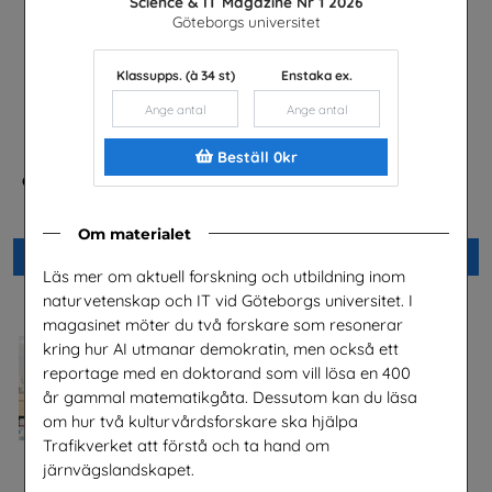
Science & IT Magazine Nr 1 2026
Göteborgs universitet
Klassupps. (à 34 st)
Enstaka ex.
Beställ 0kr
Checklista för undervisning
Science & IT Magazine Nr 1
om pornografi
2026
Unizon
Göteborgs universitet
Om materialet
Beställ 0kr
Beställ 0kr
Läs mer om aktuell forskning och utbildning inom
naturvetenskap och IT vid Göteborgs universitet. I
magasinet möter du två forskare som resonerar
kring hur AI utmanar demokratin, men också ett
reportage med en doktorand som vill lösa en 400
år gammal matematikgåta. Dessutom kan du läsa
om hur två kulturvårdsforskare ska hjälpa
Trafikverket att förstå och ta hand om
järnvägslandskapet.