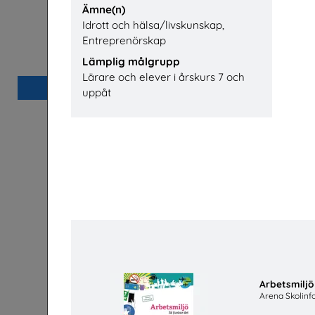
Ämne(n)
Idrott och hälsa/livskunskap,
Bostäder, hyror och historia
Säkerhet 
Entreprenörskap
Hyresgästföreningen
Lämplig målgrupp
Lärare och elever i årskurs 7 och
Beställ 0kr
uppåt
Arbetsmiljö
Arena Skolinf
Jobba på apotek
Sveriges Apoteksförening