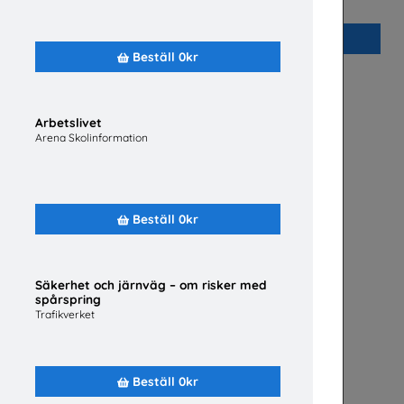
Plan International Sverige
Beställ 0kr
Beställ 0kr
Arbetslivet
Arena Skolinformation
Beställ 0kr
Säkerhet och järnväg – om risker med
spårspring
Trafikverket
Beställ 0kr