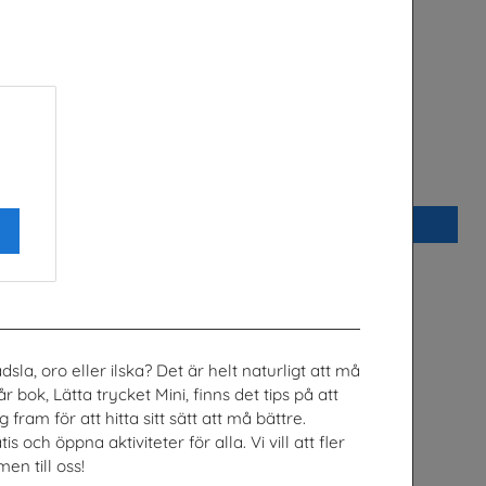
Arbetslivet
n
Arena Skolinformation
Beställ 0kr
la, oro eller ilska? Det är helt naturligt att må
 bok, Lätta trycket Mini, finns det tips på att
 fram för att hitta sitt sätt att må bättre.
ch öppna aktiviteter för alla. Vi vill att fler
n till oss!