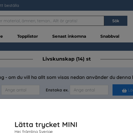
tt beställa
Sök
re
Topplistor
Senast inkomna
Snabbval
Livskunskap (14) st
g - om du vill ha allt som visas nedan använder du denna 
Enstaka ex.
Läg
Lätta trycket MINI
Hej främling Sverige