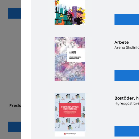
Beställ 0kr
Arbete
Arena Skolinf
Bostäder, h
Hyresgästför
Fredsakademin - Metodmaterial om hållbar
fred och säkerhet
Svenska Freds
Beställ 0kr