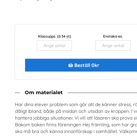
Klassupps. (à 34 st)
Enstaka ex.
Nästan alla män
Arbete
rostatacancerförbundet
Arena Skolinformatio
Beställ 0kr
Beställ 0kr
Beställ 0kr
Om materialet
Har dina elever problem som gör att de känner stress, räds
dåligt ibland, både på insidan och utsidan av kroppen. I vår
hantera jobbiga situationer. Vi vill att läsaren ska prova sig
Bakom boken finns föreningen Hej främling, som har gratis o
ska må bra och känna innanförskap i samhället. Välkomme