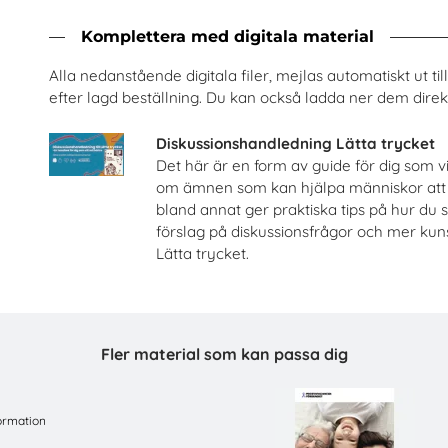
Komplettera med digitala material
och järnväg – om risker med
Säkra svar om hi
spårspring
Riksförbundet Noaks A
Alla nedanstående digitala filer, mejlas automatiskt ut t
Trafikverket
efter lagd beställning. Du kan också ladda ner dem direkt
Beställ 0kr
Beställ 0kr
Diskussionshandledning Lätta trycket
Det här är en form av guide för dig som v
om ämnen som kan hjälpa människor att 
bland annat ger praktiska tips på hur du s
förslag på diskussionsfrågor och mer ku
Lätta trycket.
Fler material som kan passa dig
ormation
Celiaki
En match för live
Fria Bröd AB
Tobiasregistret