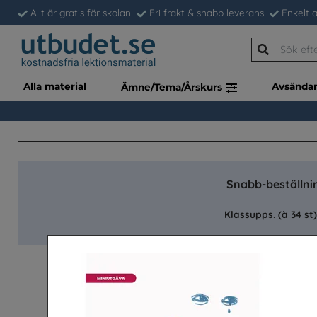
Allt är gratis för skolan
Fri frakt & snabb leverans
Enkelt a
Alla material
Avsända
Ämne/Tema/Årskurs
Snabb-beställnin
Klassupps. (à 34 st)