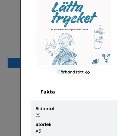
Arbetsmiljö
Arena Skolinformation
P
Beställ 0kr
Förhandstitt
Fakta
Sidantal
25
Storlek
A5