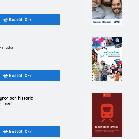
Beställ 0kr
Beställ 0kr
Beställ 0kr
ormation
Beställ 0kr
yror och historia
eningen
Lätta trycket MINI
Hej främling Sverige
Beställ 0kr
Beställ 0kr