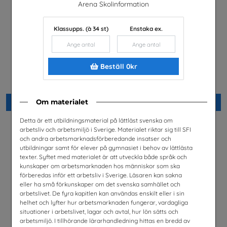
Arena Skolinformation
Klassupps. (à 34 st)
Enstaka ex.
Beställ 0kr
Arbete
Arbetslivet
Arena Skolinformation
Arena Skolinformation
Beställ 0kr
Beställ 0kr
Om materialet
Detta är ett utbildningsmaterial på lättläst svenska om
arbetsliv och arbetsmiljö i Sverige. Materialet riktar sig till SFI
och andra arbetsmarknadsförberedande insatser och
utbildningar samt för elever på gymnasiet i behov av lättlästa
texter. Syftet med materialet är att utveckla både språk och
kunskaper om arbetsmarknaden hos människor som ska
förberedas inför ett arbetsliv i Sverige. Läsaren kan sakna
eller ha små förkunskaper om det svenska samhället och
arbetslivet. De fyra kapitlen kan användas enskilt eller i sin
helhet och lyfter hur arbetsmarknaden fungerar, vardagliga
situationer i arbetslivet, lagar och avtal, hur lön sätts och
arbetsmiljö. I tillhörande lärarhandledning hittas en bredd av