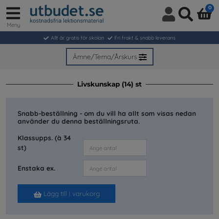
0
Meny
Logga
Sök
in
Allt är gratis för skolan
Fri frakt & snabb leverans
/
Bli
Ämne/Tema/Årskurs
medlem
Livskunskap (14) st
Snabb-beställning - om du vill ha allt som visas nedan
använder du denna beställningsruta.
Klassupps. (à 34
st)
Enstaka ex.
Lägg till i varukorg