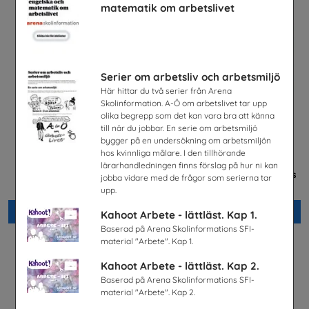
matematik om arbetslivet
Serier om arbetsliv och arbetsmiljö
Här hittar du två serier från Arena
Skolinformation. A-Ö om arbetslivet tar upp
olika begrepp som det kan vara bra att känna
till när du jobbar. En serie om arbetsmiljö
bygger på en undersökning om arbetsmiljön
hos kvinnliga målare. I den tillhörande
En match för livet
Mer än en fluga -
lärarhandledningen finns förslag på hur ni kan
Lärarhandledning om barns
Tobiasregistret
jobba vidare med de frågor som serierna tar
och ungas trygghet på nätet
Plan International Sverige
upp.
Beställ 0kr
Beställ 0kr
Kahoot Arbete - lättläst. Kap 1.
Baserad på Arena Skolinformations SFI-
material "Arbete". Kap 1.
Kahoot Arbete - lättläst. Kap 2.
Baserad på Arena Skolinformations SFI-
material "Arbete". Kap 2.