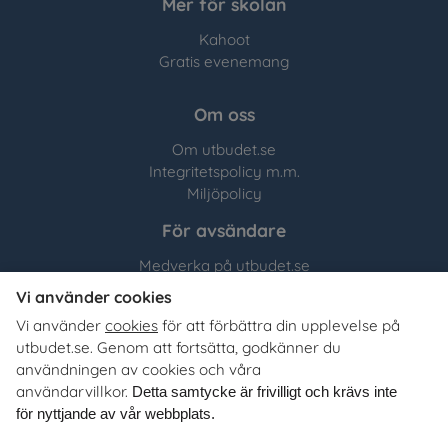
Mer för skolan
Kahoot
Gratis evenemang
Om oss
Om utbudet.se
Integritetspolicy m.m.
Miljöpolicy
För avsändare
Medverka på utbudet.se
Vi använder cookies
Utbudet.se
distribuerar
Vi använder
cookies
för att förbättra din upplevelse på
organisationers, myndigheters och företags egna material
utbudet.se. Genom att fortsätta, godkänner du
till Sveriges alla skolor, universitet och högskolor. Tjänsten
användningen av cookies och våra
är kostnadsfri för lärare, studie- och yrkesvägledare och
användarvillkor.
Detta samtycke är frivilligt och krävs inte
annan skolpersonal.
för nyttjande av vår webbplats.