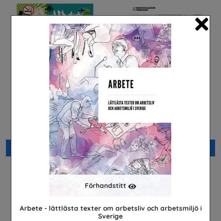
Cl
Arbetsmiljö
Nästan alla män
Arena Skolinformation
Prostatacancerförbundet
Beställ 0kr
Beställ 0kr
Förhandstitt
Arbete - lättlästa texter om arbetsliv och arbetsmiljö i
Sverige