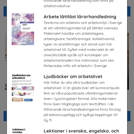
Unizon
tillhörande lärarhandledning som finns på
arbetslivskoll.se.
Beställ 0kr
Beställ 0kr
Arbete lättläst lärarhandledning
Texterna om arbetsliv och arbetsmiljö i Sverige
är ett utbildningsmaterial på lättläst svenska.
Materialet handlar om arbetstagare,
arbetsgivare, fackföreningar, kollektivavtal,
typer av anställningar och annat som hör
arbetslivet till. Syftet med materialet är att
utveckla både språk och kunskaper om
arbetsmarknaden hos människor som ska
förberedas inför ett arbetsliv i Sverige
Ljudböcker om arbetslivet
Här hittar du alla våra ljudböcker om
arbetslivet. Vi är glada över att kunna erbjuda
fem av våra populäraste utbildningsmaterial
även i lyssningsbart format. Alla materialen
Jobba på apotek
Celiaki
finns även tillgängliga som texthäften. I de
Sveriges Apoteksförening
Fria Bröd AB
tillhörande lärarhandledningarna finns förslag
på lektionsupplägg och tydliga kopplingar till
Beställ 0kr
Beställ 0kr
Gy 11.
Lektioner i svenska, engelska. och