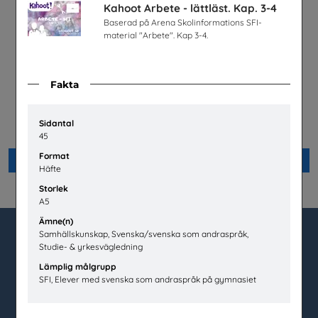
Kahoot Arbete - lättläst. Kap. 3-4
Baserad på Arena Skolinformations SFI-
material "Arbete". Kap 3-4.
Fakta
Fredsakademin -
Lätta trycket MINI
Metodmaterial om hållbar
Hej främling Sverige
Sidantal
fred och säkerhet
Svenska Freds
45
Format
Beställ 0kr
Beställ 0kr
Häfte
Storlek
A5
Ämne(n)
Samhällskunskap, Svenska/svenska som andraspråk,
Studie- & yrkesvägledning
utbudet.se
Lämplig målgrupp
SFI, Elever med svenska som andraspråk på gymnasiet
Box 45404
104 31 Stockholm