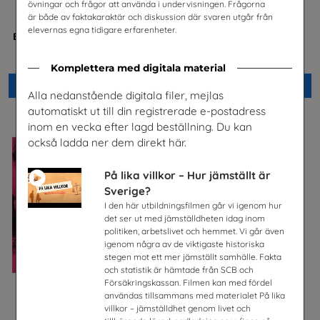
övningar och frågor att använda i undervisningen. Frågorna
är både av faktakaraktär och diskussion där svaren utgår från
elevernas egna tidigare erfarenheter.
Bostäder, hyror och historia
Säkerhet och järnväg – om
risker med spårspring
Hyresgästföreningen
Trafikverket
Komplettera med digitala material
Beställ 0kr
Beställ 0kr
Alla nedanstående digitala filer, mejlas
automatiskt ut till din registrerade e-postadress
inom en vecka efter lagd beställning. Du kan
också ladda ner dem direkt här.
På lika villkor – Hur jämställt är
Sverige?
I den här utbildningsfilmen går vi igenom hur
det ser ut med jämställdheten idag inom
politiken, arbetslivet och hemmet. Vi går även
igenom några av de viktigaste historiska
stegen mot ett mer jämställt samhälle. Fakta
och statistik är hämtade från SCB och
Försäkringskassan. Filmen kan med fördel
användas tillsammans med materialet På lika
Säkra svar om hiv
Checklista för undervisning
om pornografi
villkor – jämställdhet genom livet och
Riksförbundet Noaks Ark