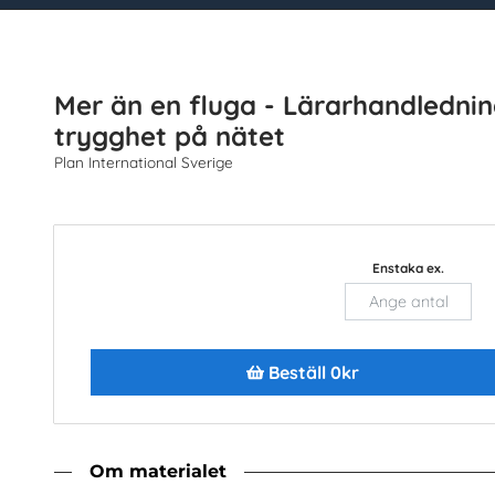
tt beställa
Sök
Mer än en fluga - Lärarhandledni
trygghet på nätet
re
Topplistor
Senast inkomna
Snabbval
Plan International Sverige
Hem- och konsumentkunskap (6) st
Enstaka ex.
g - om du vill ha allt som visas nedan använder du denna 
Enstaka ex.
Läg
Beställ 0kr
Om materialet