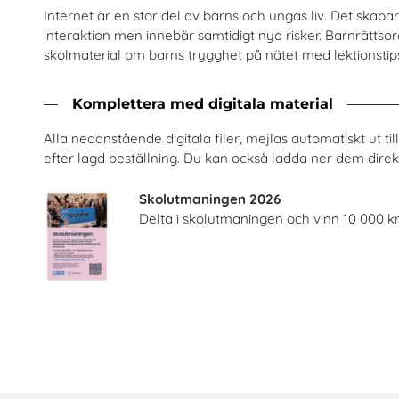
Internet är en stor del av barns och ungas liv. Det skapa
interaktion men innebär samtidigt nya risker. Barnrättsor
skolmaterial om barns trygghet på nätet med lektionsti
Komplettera med digitala material
- och livsmedelsprogrammet
Bostäder, hyror och hi
Alla nedanstående digitala filer, mejlas automatiskt ut t
Visita
Hyresgästföreninge
efter lagd beställning. Du kan också ladda ner dem direkt
Skolutmaningen 2026
Beställ 0kr
Beställ 0kr
Delta i skolutmaningen och vinn 10 000 kr