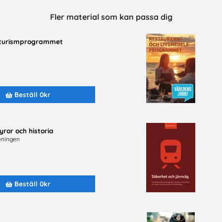
Fler material som kan passa dig
fluga - Lärarhandledning om
h turismprogrammet
h ungas trygghet på nätet
an International Sverige
Beställ 0kr
Beställ 0kr
yror och historia
Beställ material
Om oss
eningen
Alla material
Om utbudet.se
 svar
Avsändare
Integritetspoli
Senast inkomna
Miljöpolicy
Beställ 0kr
Topplistor
För avsända
Mer för skolan
Medverka på u