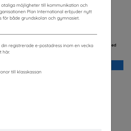
r otaliga möjligheter till kommunikation och
ganisationen Plan International erbjuder nytt
ps för både grundskolan och gymnasiet.
storia
Säkerhet och järnväg – om risker med
ill din registrerade e-postadress inom en vecka
spårspring
n
 här.
Trafikverket
Beställ 0kr
onor till klasskassan