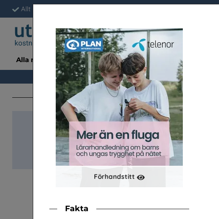
Allt är gratis för skolan
Fri frakt & snabb leverans
Enkelt a
Alla material
Avsända
Ämne/Tema/Årskurs
Snabb-beställnin
Klassupps. (à 34 st)
Förhandstitt
Fakta