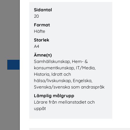
Sidantal
20
Format
Häfte
Storlek
Hotell- och turismprogrammet
Restaurang
A4
Visita
Ämne(n)
Samhällskunskap, Hem- &
Beställ 0kr
konsumentkunskap, IT/Media,
Historia, Idrott och
hälsa/livskunskap, Engelska,
Svenska/svenska som andraspråk
Lämplig målgrupp
Lärare från mellanstadiet och
uppåt