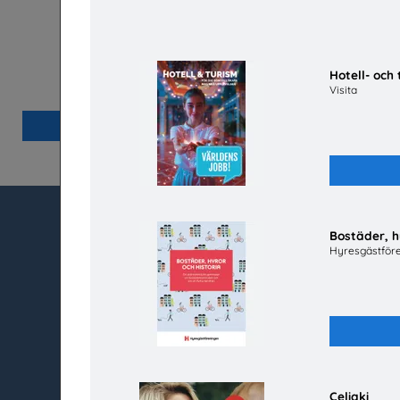
Celiaki
Mer än en 
Hotell- oc
barns oc
Fria Bröd AB
Visita
Pl
Beställ 0kr
Bostäder, h
utbudet.se
Kundtjänst
Hyresgästför
Box 45404
Kontakt
104 31 Stockholm
Vanliga frågor och
Så beställer du
020-67 60 50
Mina sidor
info@utbudet.se
Celiaki