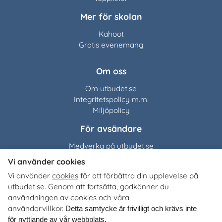
Mer för skolan
Kahoot
Gratis evenemang
Om oss
Om utbudet.se
Integritetspolicy m.m.
Miljöpolicy
För avsändare
Medverka på utbudet.se
Vi använder cookies
Utbudet.se
distribuerar
Vi använder
cookies
för att förbättra din upplevelse på
organisationers, myndigheters och företags egna material
utbudet.se. Genom att fortsätta, godkänner du
till Sveriges alla skolor, universitet och högskolor. Tjänsten
användningen av cookies och våra
är kostnadsfri för lärare, studie- och yrkesvägledare och
användarvillkor.
Detta samtycke är frivilligt och krävs inte
annan skolpersonal.
för nyttjande av vår webbplats.