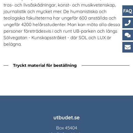
tros- och livsåskådningar, konst- och musikvetenskap,
FAQ
journalistik och mycket mer. De humanistiska och
teologiska fakulteterna har ungefär 600 anställda och
ungefär 4200 helårsstudenter. Man kan möta alla dessa
personer företrädesvis i och runt UB-parken och längs
Ko
Sölvegatan - Kunskapsstråket - där SOL och LUX är
Ch
belägna.
Ku
Tryckt material för beställning
utbudet.se
Box 45404