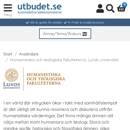
0
Meny
Logga
Sök
in
Allt är gratis för skolan
Fri frakt & snabb leverans
/
Bli
Ämne/Tema/Årskurs
medlem
Start
Avsändare
Humanistiska och teologiska fakulteterna, Lunds universitet
I en värld där intrycken ökar i takt med samhällstempot
är det viktigt att kunna resonera och diskutera utifrån
humanistiska värderingar. Det finns många ämnen att
välja mellan inom humaniora och teologi. Stora och
mindre språk, historiska och filosofiska ämnen, olika