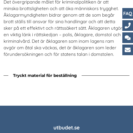
Det övergripande målet för kriminalpolitiken är att
minska brottsligheten och att öka människors trygghet.
FAQ
Åklagarmyndigheten bidrar genom att de som begår
brott ställs till ansvar för sina handlingar och att detta
sker på ett effektivt och rättssäkert sätt. Åklagaren utgör
Ko
en viktig länk i rättskedjan – polis, åklagare, domstol och
kriminalvård. Det är åklagaren som inom lagens ram
Ch
avgör om åtal ska väckas, det är åklagaren som leder
förundersökningen och för statens talan i domstolen.
Ku
Tryckt material för beställning
utbudet.se