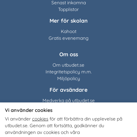
Senast inkomna
Topplistor
Mer för skolan
Kahoot
Gratis evenemang
Om oss
Om utbudet.se
Integritetspolicy m.m.
Miljöpolicy
För avsändare
Medverka på utbudet.se
Vi använder cookies
Utbudet.se
distribuerar
Vi använder
cookies
för att förbättra din upplevelse på
organisationers, myndigheters och företags egna material
utbudet.se. Genom att fortsätta, godkänner du
till Sveriges alla skolor, universitet och högskolor. Tjänsten
användningen av cookies och våra
är kostnadsfri för lärare, studie- och yrkesvägledare och