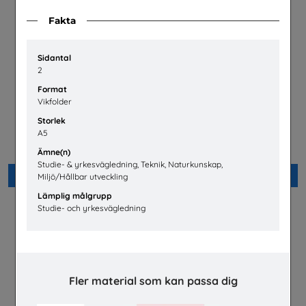
Fakta
Sidantal
2
Format
Vikfolder
Storlek
Snabbval - Energi
Yrken inom VVS - Jobb som
A5
får samhället att fungera
Snabbval - blandade avsändare
VVS-branschens yrkesnämnd
Ämne(n)
Studie- & yrkesvägledning, Teknik, Naturkunskap,
Beställ 0kr
Beställ 0kr
Miljö/Hållbar utveckling
Lämplig målgrupp
Studie- och yrkesvägledning
Fler material som kan passa dig