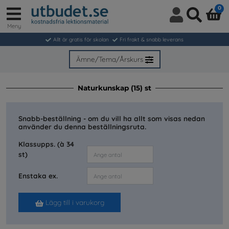
0
Meny
Logga
Sök
in
Allt är gratis för skolan
Fri frakt & snabb leverans
/
Bli
Ämne/Tema/Årskurs
medlem
Naturkunskap (15) st
Snabb-beställning - om du vill ha allt som visas nedan
använder du denna beställningsruta.
Klassupps. (à 34
st)
Enstaka ex.
Lägg till i varukorg