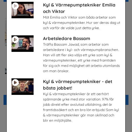
Kyl & Värmepumptekniker Emilia
och Viktor
Möt Emilia och Viktor som båda arbetar som
kyl & värmepumptekniker. Hur ser deras dag ut
och varför de valde just detta yrke.
Arbetsledare Bassam
Träffa Bassam Jawad, som arbetar som
arbetsledare i kyl- och värmepumpbranschen.
Han vill att fler ska välja ett yrke som kyl &
värmepumptekniker, ett yrke med framtiden
för sig och med möjlighet att arbeta utomlands
om man önskar.
Kyl & värmepumptekniker - det
Jobba på apotek
En match för livet
bästa jobbet!
Sveriges Apoteksförening
Tobiasregistret
Kyl & värmepumptekniker är ett oerhört
spännande yrke med stor variation. 97% får
Beställ 0kr
Beställ 0kr
jobb direkt efter avslutad utbildning, det är
framtidssäkert och en bra lön erbjuds! Som kyl
& värmepumptekniker gör man skillnad och
blir en miljöhjälte.