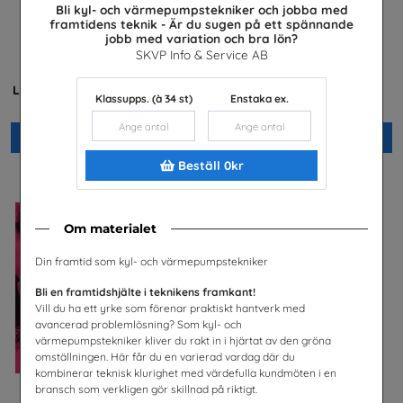
Bli kyl- och värmepumpstekniker och jobba med
framtidens teknik - Är du sugen på ett spännande
jobb med variation och bra lön?
SKVP Info & Service AB
Är du säker? -
Var kommer maten ifrån?
Lärarhandledning lågstadiet
Lantbrukarnas Riksförbund
Klassupps. (à 34 st)
Enstaka ex.
Unga Forskare
Beställ 0kr
Beställ 0kr
Beställ 0kr
Om materialet
Din framtid som kyl- och värmepumpstekniker
Bli en framtidshjälte i teknikens framkant!
Vill du ha ett yrke som förenar praktiskt hantverk med
avancerad problemlösning? Som kyl- och
värmepumpstekniker kliver du rakt in i hjärtat av den gröna
omställningen. Här får du en varierad vardag där du
kombinerar teknisk klurighet med värdefulla kundmöten i en
bransch som verkligen gör skillnad på riktigt.