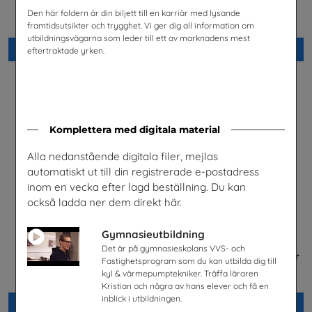
Säkra svar om hiv
Checklista för undervisning
om pornografi
Den här foldern är din biljett till en karriär med lysande
Riksförbundet Noaks Ark
Unizon
framtidsutsikter och trygghet. Vi ger dig all information om
utbildningsvägarna som leder till ett av marknadens mest
Beställ 0kr
Beställ 0kr
eftertraktade yrken.
Komplettera med digitala material
Alla nedanstående digitala filer, mejlas
automatiskt ut till din registrerade e-postadress
inom en vecka efter lagd beställning. Du kan
också ladda ner dem direkt här.
Gymnasieutbildning
Det är på gymnasieskolans VVS- och
Science & IT Magazine Nr 1
Betald praktik som ingenjör
Fastighetsprogram som du kan utbilda dig till
2026
(Plansch)
kyl & värmepumptekniker. Träffa läraren
Göteborgs universitet
Tekniksprånget
Kristian och några av hans elever och få en
inblick i utbildningen.
Beställ 0kr
Beställ 0kr