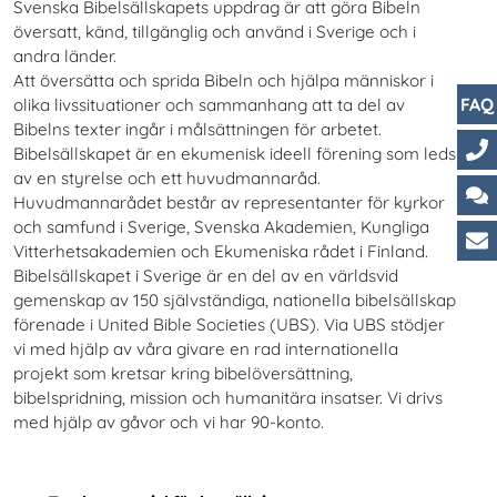
Svenska Bibelsällskapets uppdrag är att göra Bibeln
översatt, känd, tillgänglig och använd i Sverige och i
andra länder.
Att översätta och sprida Bibeln och hjälpa människor i
FAQ
olika livssituationer och sammanhang att ta del av
Bibelns texter ingår i målsättningen för arbetet.
Bibelsällskapet är en ekumenisk ideell förening som leds
av en styrelse och ett huvudmannaråd.
Ko
Huvudmannarådet består av representanter för kyrkor
Ch
och samfund i Sverige, Svenska Akademien, Kungliga
Vitterhetsakademien och Ekumeniska rådet i Finland.
Ku
Bibelsällskapet i Sverige är en del av en världsvid
gemenskap av 150 självständiga, nationella bibelsällskap
förenade i United Bible Societies (UBS). Via UBS stödjer
vi med hjälp av våra givare en rad internationella
projekt som kretsar kring bibelöversättning,
bibelspridning, mission och humanitära insatser. Vi drivs
med hjälp av gåvor och vi har 90-konto.