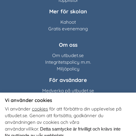
Topplistor
Mer för skolan
Kahoot
Gratis evenemang
Om oss
Om utbudet.se
Integritetspolicy m.m.
Miljöpolicy
För avsändare
Medverka på utbudet.se
Vi använder cookies
Utbudet.se
distribuerar
Vi använder
cookies
för att förbättra din upplevelse på
organisationers, myndigheters och företags egna material
utbudet.se. Genom att fortsätta, godkänner du
till Sveriges alla skolor, universitet och högskolor. Tjänsten
användningen av cookies och våra
är kostnadsfri för lärare, studie- och yrkesvägledare och
användarvillkor.
Detta samtycke är frivilligt och krävs inte
annan skolpersonal.
för nyttjande av vår webbplats.