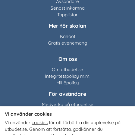
Avsändare
Senast inkomna
Topplistor
Mer för skolan
Kahoot
Gratis evenemang
Om oss
Om utbudet.se
Integritetspolicy m.m.
Miljöpolicy
För avsändare
Medverka på utbudet.se
Vi använder cookies
Utbudet.se
distribuerar
Vi använder
cookies
för att förbättra din upplevelse på
organisationers, myndigheters och företags egna material
utbudet.se. Genom att fortsätta, godkänner du
till Sveriges alla skolor, universitet och högskolor. Tjänsten