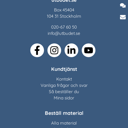
Ko
Box 45404
Ch
104 31 Stockholm
Ku
020-67 60 50
info@utbudet.se
facebook
instagram
linkedin
youtube
Kundtjänst
Kontakt
Vanliga frågor och svar
Så beställer du
Mina sidor
Beställ material
Alla material