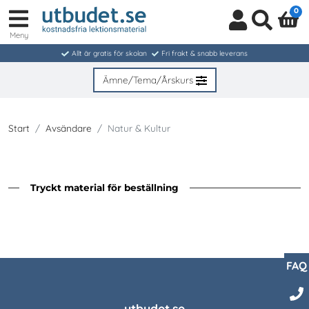
0
Meny
Logga
Sök
in
Allt är gratis för skolan
Fri frakt & snabb leverans
/
Bli
Ämne/Tema/Årskurs
medlem
Start
Avsändare
Natur & Kultur
Tryckt material för beställning
FAQ
utbudet.se