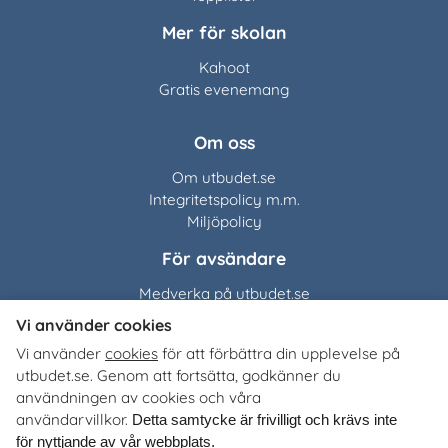
Mer för skolan
Kahoot
Gratis evenemang
Om oss
Om utbudet.se
Integritetspolicy m.m.
Miljöpolicy
För avsändare
Medverka på utbudet.se
Vi använder cookies
Utbudet.se
distribuerar
Vi använder
cookies
för att förbättra din upplevelse på
organisationers, myndigheters och företags egna material
utbudet.se. Genom att fortsätta, godkänner du
till Sveriges alla skolor, universitet och högskolor. Tjänsten
användningen av cookies och våra
är kostnadsfri för lärare, studie- och yrkesvägledare och
användarvillkor.
Detta samtycke är frivilligt och krävs inte
annan skolpersonal.
för nyttjande av vår webbplats.