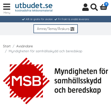
0
Meny
Logga
Sök
in
Allt är gratis för skolan
Fri frakt & snabb leverans
/
Bli
Ämne/Tema/Årskurs
medlem
Start
Avsändare
Myndigheten för samhällsskydd och beredskap