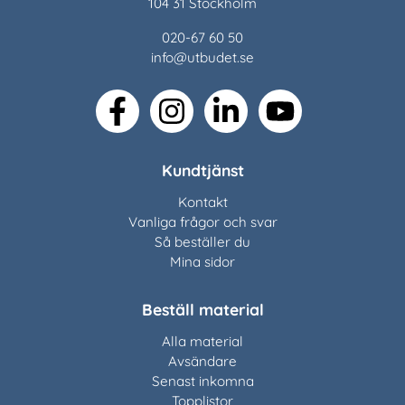
104 31 Stockholm
020-67 60 50
info@utbudet.se
facebook
instagram
linkedin
youtube
Kundtjänst
Kontakt
Vanliga frågor och svar
Så beställer du
Mina sidor
Beställ material
Alla material
Avsändare
Senast inkomna
Topplistor